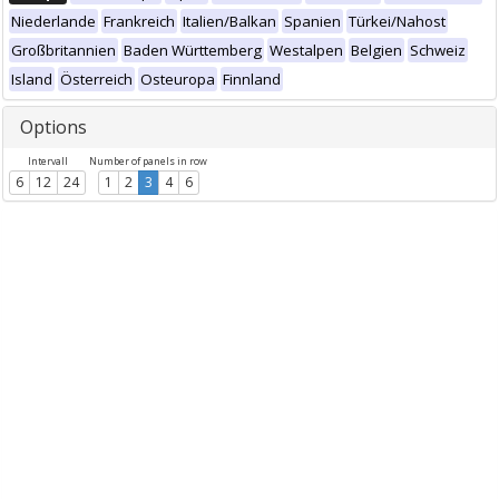
Niederlande
Frankreich
Italien/Balkan
Spanien
Türkei/Nahost
Großbritannien
Baden Württemberg
Westalpen
Belgien
Schweiz
Island
Österreich
Osteuropa
Finnland
Options
Intervall
Number of panels in row
6
12
24
1
2
3
4
6