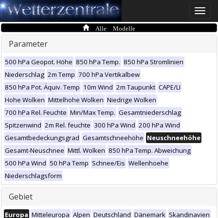
Toggle
naviga
Alle Modelle
Parameter
500 hPa Geopot. Höhe
850 hPa Temp.
850 hPa Stromlinien
Niederschlag
2m Temp
700 hPa Vertikalbew
850 hPa Pot. Äquiv. Temp
10m Wind
2m Taupunkt
CAPE/LI
Hohe Wolken
Mittelhohe Wolken
Niedrige Wolken
700 hPa Rel. Feuchte
Min/Max Temp.
Gesamtniederschlag
Spitzenwind
2m Rel. feuchte
300 hPa Wind
200 hPa Wind
Gesamtbedeckungsgrad
Gesamtschneehöhe
Neuschneehöhe
Gesamt-Neuschnee
Mittl. Wolken
850 hPa Temp. Abweichung
500 hPa Wind
50 hPa Temp
Schnee/Eis
Wellenhoehe
Niederschlagsform
Gebiet
Europa
Mitteleuropa
Alpen
Deutschland
Dänemark
Skandinavien