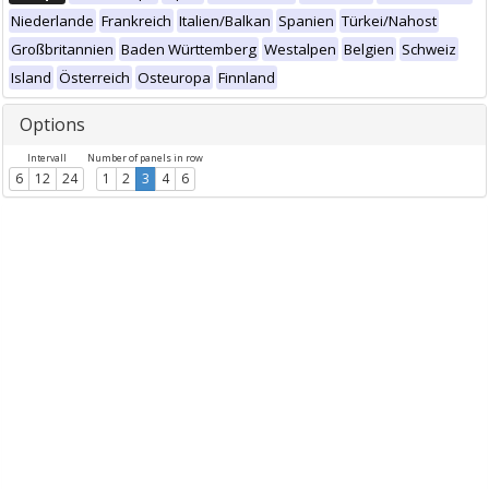
Niederlande
Frankreich
Italien/Balkan
Spanien
Türkei/Nahost
Großbritannien
Baden Württemberg
Westalpen
Belgien
Schweiz
Island
Österreich
Osteuropa
Finnland
Options
Intervall
Number of panels in row
6
12
24
1
2
3
4
6