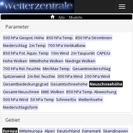
Toggle
naviga
Alle Modelle
Parameter
500 hPa Geopot. Höhe
850 hPa Temp.
850 hPa Stromlinien
Niederschlag
2m Temp
700 hPa Vertikalbew
850 hPa Pot. Äquiv. Temp
10m Wind
2m Taupunkt
CAPE/LI
Hohe Wolken
Mittelhohe Wolken
Niedrige Wolken
700 hPa Rel. Feuchte
Min/Max Temp.
Gesamtniederschlag
Spitzenwind
2m Rel. feuchte
300 hPa Wind
200 hPa Wind
Gesamtbedeckungsgrad
Gesamtschneehöhe
Neuschneehöhe
Gesamt-Neuschnee
Mittl. Wolken
850 hPa Temp. Abweichung
500 hPa Wind
50 hPa Temp
Schnee/Eis
Wellenhoehe
Niederschlagsform
Gebiet
Europa
Mitteleuropa
Alpen
Deutschland
Dänemark
Skandinavien