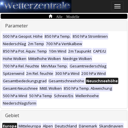
Toggle
naviga
Alle Modelle
Parameter
500 hPa Geopot. Höhe
850 hPa Temp.
850 hPa Stromlinien
Niederschlag
2m Temp
700 hPa Vertikalbew
850 hPa Pot. Äquiv. Temp
10m Wind
2m Taupunkt
CAPE/LI
Hohe Wolken
Mittelhohe Wolken
Niedrige Wolken
700 hPa Rel. Feuchte
Min/Max Temp.
Gesamtniederschlag
Spitzenwind
2m Rel. feuchte
300 hPa Wind
200 hPa Wind
Gesamtbedeckungsgrad
Gesamtschneehöhe
Neuschneehöhe
Gesamt-Neuschnee
Mittl. Wolken
850 hPa Temp. Abweichung
500 hPa Wind
50 hPa Temp
Schnee/Eis
Wellenhoehe
Niederschlagsform
Gebiet
Europa
Mitteleuropa
Alpen
Deutschland
Dänemark
Skandinavien