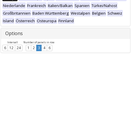
Niederlande
Frankreich
Italien/Balkan
Spanien
Türkei/Nahost
Großbritannien
Baden Württemberg
Westalpen
Belgien
Schweiz
Island
Österreich
Osteuropa
Finnland
Options
Intervall
Number of panels in row
6
12
24
1
2
3
4
6