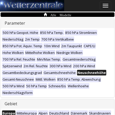
Toggle
naviga
Alle Modelle
Parameter
500 hPa Geopot. Höhe
850 hPa Temp.
850 hPa Stromlinien
Niederschlag
2m Temp
700 hPa Vertikalbew
850 hPa Pot. Äquiv. Temp
10m Wind
2m Taupunkt
CAPE/LI
Hohe Wolken
Mittelhohe Wolken
Niedrige Wolken
700 hPa Rel. Feuchte
Min/Max Temp.
Gesamtniederschlag
Spitzenwind
2m Rel. feuchte
300 hPa Wind
200 hPa Wind
Gesamtbedeckungsgrad
Gesamtschneehöhe
Neuschneehöhe
Gesamt-Neuschnee
Mittl. Wolken
850 hPa Temp. Abweichung
500 hPa Wind
50 hPa Temp
Schnee/Eis
Wellenhoehe
Niederschlagsform
Gebiet
Europa
Mitteleuropa
Alpen
Deutschland
Dänemark
Skandinavien