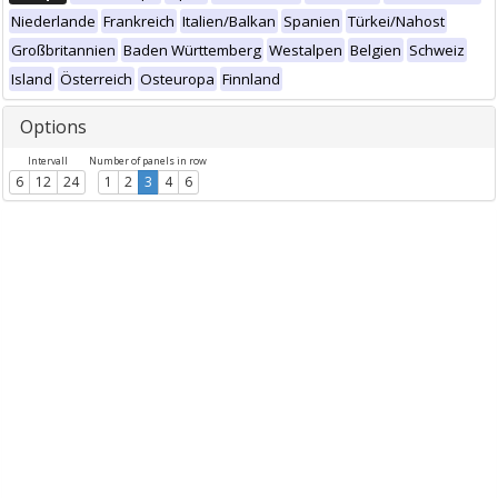
Niederlande
Frankreich
Italien/Balkan
Spanien
Türkei/Nahost
Großbritannien
Baden Württemberg
Westalpen
Belgien
Schweiz
Island
Österreich
Osteuropa
Finnland
Options
Intervall
Number of panels in row
6
12
24
1
2
3
4
6