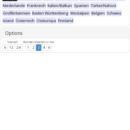
Niederlande
Frankreich
Italien/Balkan
Spanien
Türkei/Nahost
Großbritannien
Baden Württemberg
Westalpen
Belgien
Schweiz
Island
Österreich
Osteuropa
Finnland
Options
Intervall
Number of panels in row
6
12
24
1
2
3
4
6