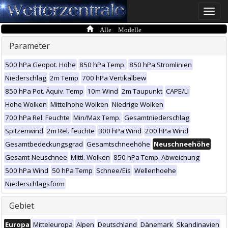
Toggle
naviga
Alle Modelle
Parameter
500 hPa Geopot. Höhe
850 hPa Temp.
850 hPa Stromlinien
Niederschlag
2m Temp
700 hPa Vertikalbew
850 hPa Pot. Äquiv. Temp
10m Wind
2m Taupunkt
CAPE/LI
Hohe Wolken
Mittelhohe Wolken
Niedrige Wolken
700 hPa Rel. Feuchte
Min/Max Temp.
Gesamtniederschlag
Spitzenwind
2m Rel. feuchte
300 hPa Wind
200 hPa Wind
Gesamtbedeckungsgrad
Gesamtschneehöhe
Neuschneehöhe
Gesamt-Neuschnee
Mittl. Wolken
850 hPa Temp. Abweichung
500 hPa Wind
50 hPa Temp
Schnee/Eis
Wellenhoehe
Niederschlagsform
Gebiet
Europa
Mitteleuropa
Alpen
Deutschland
Dänemark
Skandinavien