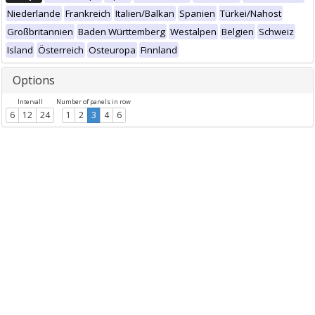
Niederlande
Frankreich
Italien/Balkan
Spanien
Türkei/Nahost
Großbritannien
Baden Württemberg
Westalpen
Belgien
Schweiz
Island
Österreich
Osteuropa
Finnland
Options
Intervall
Number of panels in row
6
12
24
1
2
3
4
6