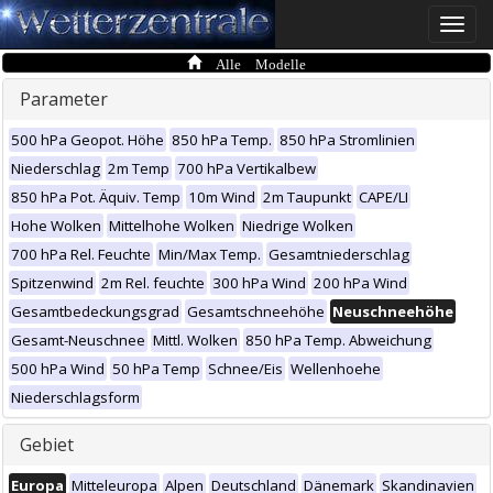
Toggle
naviga
Alle Modelle
Parameter
500 hPa Geopot. Höhe
850 hPa Temp.
850 hPa Stromlinien
Niederschlag
2m Temp
700 hPa Vertikalbew
850 hPa Pot. Äquiv. Temp
10m Wind
2m Taupunkt
CAPE/LI
Hohe Wolken
Mittelhohe Wolken
Niedrige Wolken
700 hPa Rel. Feuchte
Min/Max Temp.
Gesamtniederschlag
Spitzenwind
2m Rel. feuchte
300 hPa Wind
200 hPa Wind
Gesamtbedeckungsgrad
Gesamtschneehöhe
Neuschneehöhe
Gesamt-Neuschnee
Mittl. Wolken
850 hPa Temp. Abweichung
500 hPa Wind
50 hPa Temp
Schnee/Eis
Wellenhoehe
Niederschlagsform
Gebiet
Europa
Mitteleuropa
Alpen
Deutschland
Dänemark
Skandinavien