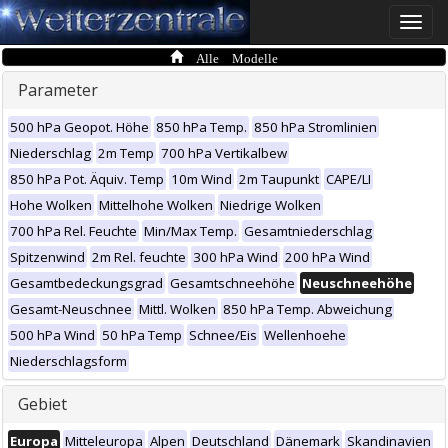
Toggle
naviga
Alle Modelle
Parameter
500 hPa Geopot. Höhe
850 hPa Temp.
850 hPa Stromlinien
Niederschlag
2m Temp
700 hPa Vertikalbew
850 hPa Pot. Äquiv. Temp
10m Wind
2m Taupunkt
CAPE/LI
Hohe Wolken
Mittelhohe Wolken
Niedrige Wolken
700 hPa Rel. Feuchte
Min/Max Temp.
Gesamtniederschlag
Spitzenwind
2m Rel. feuchte
300 hPa Wind
200 hPa Wind
Gesamtbedeckungsgrad
Gesamtschneehöhe
Neuschneehöhe
Gesamt-Neuschnee
Mittl. Wolken
850 hPa Temp. Abweichung
500 hPa Wind
50 hPa Temp
Schnee/Eis
Wellenhoehe
Niederschlagsform
Gebiet
Europa
Mitteleuropa
Alpen
Deutschland
Dänemark
Skandinavien