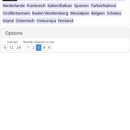
Niederlande
Frankreich
Italien/Balkan
Spanien
Türkei/Nahost
Großbritannien
Baden Württemberg
Westalpen
Belgien
Schweiz
Island
Österreich
Osteuropa
Finnland
Options
Intervall
Number of panels in row
6
12
24
1
2
3
4
6