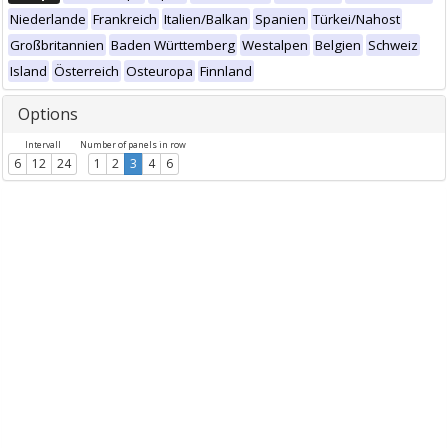
Niederlande
Frankreich
Italien/Balkan
Spanien
Türkei/Nahost
Großbritannien
Baden Württemberg
Westalpen
Belgien
Schweiz
Island
Österreich
Osteuropa
Finnland
Options
Intervall
Number of panels in row
6
12
24
1
2
3
4
6