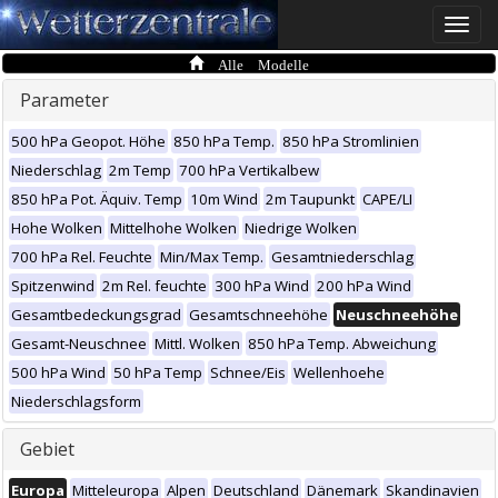
Toggle
naviga
Alle Modelle
Parameter
500 hPa Geopot. Höhe
850 hPa Temp.
850 hPa Stromlinien
Niederschlag
2m Temp
700 hPa Vertikalbew
850 hPa Pot. Äquiv. Temp
10m Wind
2m Taupunkt
CAPE/LI
Hohe Wolken
Mittelhohe Wolken
Niedrige Wolken
700 hPa Rel. Feuchte
Min/Max Temp.
Gesamtniederschlag
Spitzenwind
2m Rel. feuchte
300 hPa Wind
200 hPa Wind
Gesamtbedeckungsgrad
Gesamtschneehöhe
Neuschneehöhe
Gesamt-Neuschnee
Mittl. Wolken
850 hPa Temp. Abweichung
500 hPa Wind
50 hPa Temp
Schnee/Eis
Wellenhoehe
Niederschlagsform
Gebiet
Europa
Mitteleuropa
Alpen
Deutschland
Dänemark
Skandinavien