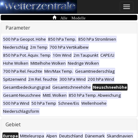
Toggle
naviga
Alle Modelle
Parameter
500 hPa Geopot. Höhe
850 hPa Temp.
850 hPa Stromlinien
Niederschlag
2m Temp
700 hPa Vertikalbew
850 hPa Pot. Äquiv. Temp
10m Wind
2m Taupunkt
CAPE/LI
Hohe Wolken
Mittelhohe Wolken
Niedrige Wolken
700 hPa Rel. Feuchte
Min/Max Temp.
Gesamtniederschlag
Spitzenwind
2m Rel. feuchte
300 hPa Wind
200 hPa Wind
Gesamtbedeckungsgrad
Gesamtschneehöhe
Neuschneehöhe
Gesamt-Neuschnee
Mittl. Wolken
850 hPa Temp. Abweichung
500 hPa Wind
50 hPa Temp
Schnee/Eis
Wellenhoehe
Niederschlagsform
Gebiet
Europa
Mitteleuropa
Alpen
Deutschland
Dänemark
Skandinavien