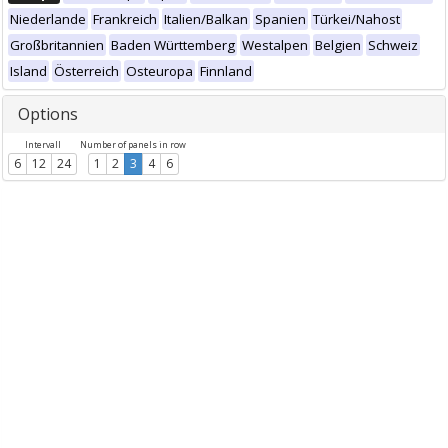
Niederlande
Frankreich
Italien/Balkan
Spanien
Türkei/Nahost
Großbritannien
Baden Württemberg
Westalpen
Belgien
Schweiz
Island
Österreich
Osteuropa
Finnland
Options
Intervall
Number of panels in row
6
12
24
1
2
3
4
6