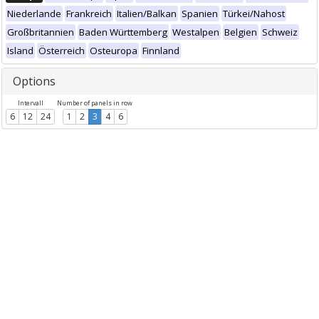
Niederlande
Frankreich
Italien/Balkan
Spanien
Türkei/Nahost
Großbritannien
Baden Württemberg
Westalpen
Belgien
Schweiz
Island
Österreich
Osteuropa
Finnland
Options
Intervall
Number of panels in row
6
12
24
1
2
3
4
6