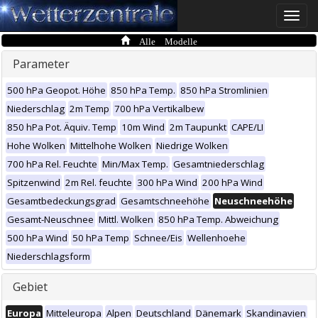
Toggle
naviga
Alle Modelle
Parameter
500 hPa Geopot. Höhe
850 hPa Temp.
850 hPa Stromlinien
Niederschlag
2m Temp
700 hPa Vertikalbew
850 hPa Pot. Äquiv. Temp
10m Wind
2m Taupunkt
CAPE/LI
Hohe Wolken
Mittelhohe Wolken
Niedrige Wolken
700 hPa Rel. Feuchte
Min/Max Temp.
Gesamtniederschlag
Spitzenwind
2m Rel. feuchte
300 hPa Wind
200 hPa Wind
Gesamtbedeckungsgrad
Gesamtschneehöhe
Neuschneehöhe
Gesamt-Neuschnee
Mittl. Wolken
850 hPa Temp. Abweichung
500 hPa Wind
50 hPa Temp
Schnee/Eis
Wellenhoehe
Niederschlagsform
Gebiet
Europa
Mitteleuropa
Alpen
Deutschland
Dänemark
Skandinavien