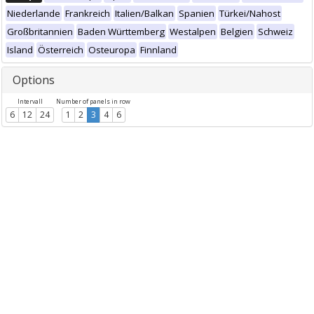
Niederlande
Frankreich
Italien/Balkan
Spanien
Türkei/Nahost
Großbritannien
Baden Württemberg
Westalpen
Belgien
Schweiz
Island
Österreich
Osteuropa
Finnland
Options
Intervall
Number of panels in row
6
12
24
1
2
3
4
6