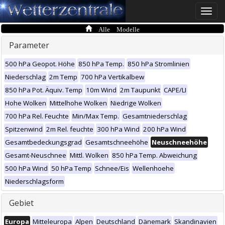
Toggle
naviga
Alle Modelle
Parameter
500 hPa Geopot. Höhe
850 hPa Temp.
850 hPa Stromlinien
Niederschlag
2m Temp
700 hPa Vertikalbew
850 hPa Pot. Äquiv. Temp
10m Wind
2m Taupunkt
CAPE/LI
Hohe Wolken
Mittelhohe Wolken
Niedrige Wolken
700 hPa Rel. Feuchte
Min/Max Temp.
Gesamtniederschlag
Spitzenwind
2m Rel. feuchte
300 hPa Wind
200 hPa Wind
Gesamtbedeckungsgrad
Gesamtschneehöhe
Neuschneehöhe
Gesamt-Neuschnee
Mittl. Wolken
850 hPa Temp. Abweichung
500 hPa Wind
50 hPa Temp
Schnee/Eis
Wellenhoehe
Niederschlagsform
Gebiet
Europa
Mitteleuropa
Alpen
Deutschland
Dänemark
Skandinavien