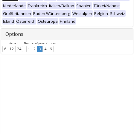
Niederlande
Frankreich
Italien/Balkan
Spanien
Türkei/Nahost
Großbritannien
Baden Württemberg
Westalpen
Belgien
Schweiz
Island
Österreich
Osteuropa
Finnland
Options
Intervall
Number of panels in row
6
12
24
1
2
3
4
6