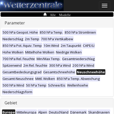
Toggle
naviga
Alle Modelle
Parameter
500 hPa Geopot. Höhe
850 hPa Temp.
850 hPa Stromlinien
Niederschlag
2m Temp
700 hPa Vertikalbew
850 hPa Pot. Äquiv. Temp
10m Wind
2m Taupunkt
CAPE/LI
Hohe Wolken
Mittelhohe Wolken
Niedrige Wolken
700 hPa Rel. Feuchte
Min/Max Temp.
Gesamtniederschlag
Spitzenwind
2m Rel. feuchte
300 hPa Wind
200 hPa Wind
Gesamtbedeckungsgrad
Gesamtschneehöhe
Neuschneehöhe
Gesamt-Neuschnee
Mittl. Wolken
850 hPa Temp. Abweichung
500 hPa Wind
50 hPa Temp
Schnee/Eis
Wellenhoehe
Niederschlagsform
Gebiet
Europa
Mitteleuropa
Alpen
Deutschland
Dänemark
Skandinavien