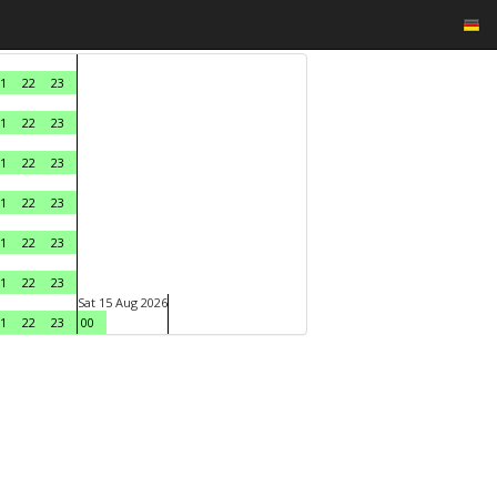
1
22
23
1
22
23
1
22
23
1
22
23
1
22
23
1
22
23
Sat 15 Aug 2026
1
22
23
00