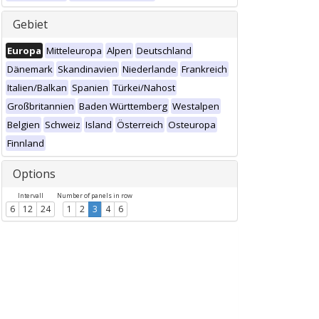
Gebiet
Europa
Mitteleuropa
Alpen
Deutschland
Dänemark
Skandinavien
Niederlande
Frankreich
Italien/Balkan
Spanien
Türkei/Nahost
Großbritannien
Baden Württemberg
Westalpen
Belgien
Schweiz
Island
Österreich
Osteuropa
Finnland
Options
Intervall
Number of panels in row
6
12
24
1
2
3
4
6