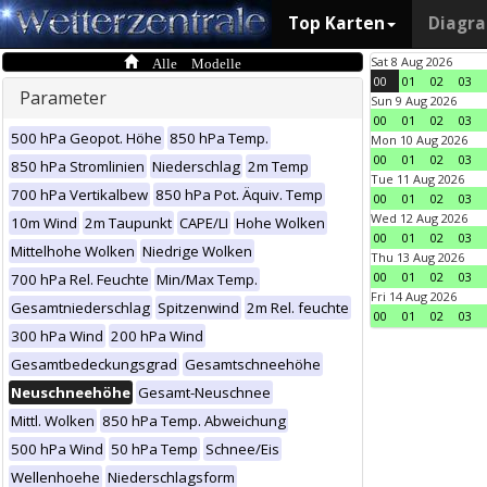
Top Karten
Diagr
Alle Modelle
Sat 8 Aug 2026
00
01
02
03
Parameter
Sun 9 Aug 2026
00
01
02
03
500 hPa Geopot. Höhe
850 hPa Temp.
Mon 10 Aug 2026
00
01
02
03
850 hPa Stromlinien
Niederschlag
2m Temp
Tue 11 Aug 2026
700 hPa Vertikalbew
850 hPa Pot. Äquiv. Temp
00
01
02
03
Wed 12 Aug 2026
10m Wind
2m Taupunkt
CAPE/LI
Hohe Wolken
00
01
02
03
Mittelhohe Wolken
Niedrige Wolken
Thu 13 Aug 2026
00
01
02
03
700 hPa Rel. Feuchte
Min/Max Temp.
Fri 14 Aug 2026
Gesamtniederschlag
Spitzenwind
2m Rel. feuchte
00
01
02
03
300 hPa Wind
200 hPa Wind
Gesamtbedeckungsgrad
Gesamtschneehöhe
Neuschneehöhe
Gesamt-Neuschnee
Mittl. Wolken
850 hPa Temp. Abweichung
500 hPa Wind
50 hPa Temp
Schnee/Eis
Wellenhoehe
Niederschlagsform