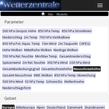
Toggle
naviga
Alle Modelle
Parameter
500 hPa Geopot. Höhe
850 hPa Temp.
850 hPa Stromlinien
Niederschlag
2m Temp
700 hPa Vertikalbew
850 hPa Pot. Äquiv. Temp
10m Wind
2m Taupunkt
CAPE/LI
Hohe Wolken
Mittelhohe Wolken
Niedrige Wolken
700 hPa Rel. Feuchte
Min/Max Temp.
Gesamtniederschlag
Spitzenwind
2m Rel. feuchte
300 hPa Wind
200 hPa Wind
Gesamtbedeckungsgrad
Gesamtschneehöhe
Neuschneehöhe
Gesamt-Neuschnee
Mittl. Wolken
850 hPa Temp. Abweichung
500 hPa Wind
50 hPa Temp
Schnee/Eis
Wellenhoehe
Niederschlagsform
Gebiet
Europa
Mitteleuropa
Alpen
Deutschland
Dänemark
Skandinavien