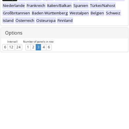
Niederlande
Frankreich
Italien/Balkan
Spanien
Türkei/Nahost
Großbritannien
Baden Württemberg
Westalpen
Belgien
Schweiz
Island
Österreich
Osteuropa
Finnland
Options
Intervall
Number of panels in row
6
12
24
1
2
3
4
6