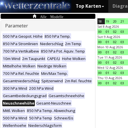
Top Karten
Diagr
Alle Modelle
18
19
20
21
Parameter
Sat 8 Aug 2026
00
01
02
03
500 hPa Geopot. Höhe
850 hPa Temp.
Sun 9 Aug 2026
00
01
02
03
850 hPa Stromlinien
Niederschlag
2m Temp
Mon 10 Aug 2026
700 hPa Vertikalbew
850 hPa Pot. Äquiv. Temp
00
01
02
03
Tue 11 Aug 2026
10m Wind
2m Taupunkt
CAPE/LI
Hohe Wolken
00
01
02
03
Mittelhohe Wolken
Niedrige Wolken
Wed 12 Aug 2026
00
01
02
03
700 hPa Rel. Feuchte
Min/Max Temp.
Thu 13 Aug 2026
Gesamtniederschlag
Spitzenwind
2m Rel. feuchte
00
01
02
03
300 hPa Wind
200 hPa Wind
Gesamtbedeckungsgrad
Gesamtschneehöhe
Neuschneehöhe
Gesamt-Neuschnee
Mittl. Wolken
850 hPa Temp. Abweichung
500 hPa Wind
50 hPa Temp
Schnee/Eis
Wellenhoehe
Niederschlagsform