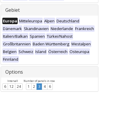
Gebiet
Europa
Mitteleuropa
Alpen
Deutschland
Dänemark
Skandinavien
Niederlande
Frankreich
Italien/Balkan
Spanien
Türkei/Nahost
Großbritannien
Baden Württemberg
Westalpen
Belgien
Schweiz
Island
Österreich
Osteuropa
Finnland
Options
Intervall
Number of panels in row
6
12
24
1
2
3
4
6