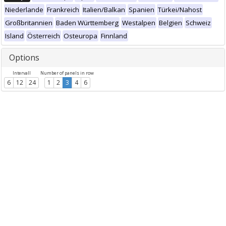
Niederlande
Frankreich
Italien/Balkan
Spanien
Türkei/Nahost
Großbritannien
Baden Württemberg
Westalpen
Belgien
Schweiz
Island
Österreich
Osteuropa
Finnland
Options
Intervall
Number of panels in row
6
12
24
1
2
3
4
6