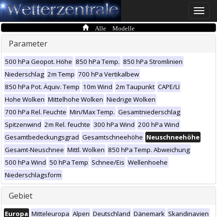
Toggle
naviga
Alle Modelle
Parameter
500 hPa Geopot. Höhe
850 hPa Temp.
850 hPa Stromlinien
Niederschlag
2m Temp
700 hPa Vertikalbew
850 hPa Pot. Äquiv. Temp
10m Wind
2m Taupunkt
CAPE/LI
Hohe Wolken
Mittelhohe Wolken
Niedrige Wolken
700 hPa Rel. Feuchte
Min/Max Temp.
Gesamtniederschlag
Spitzenwind
2m Rel. feuchte
300 hPa Wind
200 hPa Wind
Gesamtbedeckungsgrad
Gesamtschneehöhe
Neuschneehöhe
Gesamt-Neuschnee
Mittl. Wolken
850 hPa Temp. Abweichung
500 hPa Wind
50 hPa Temp
Schnee/Eis
Wellenhoehe
Niederschlagsform
Gebiet
Europa
Mitteleuropa
Alpen
Deutschland
Dänemark
Skandinavien