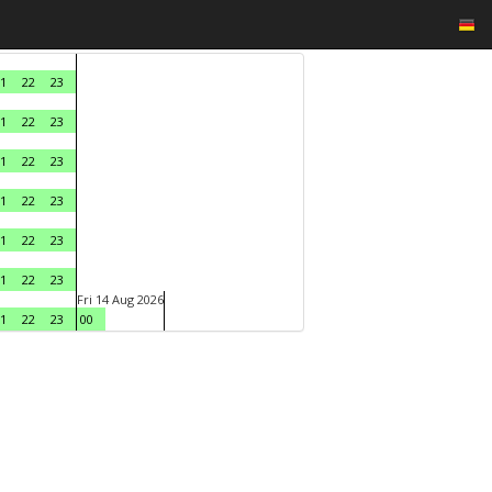
1
22
23
1
22
23
1
22
23
1
22
23
1
22
23
1
22
23
Fri 14 Aug 2026
1
22
23
00