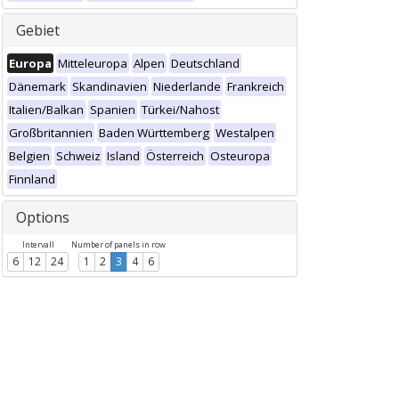
Gebiet
Europa
Mitteleuropa
Alpen
Deutschland
Dänemark
Skandinavien
Niederlande
Frankreich
Italien/Balkan
Spanien
Türkei/Nahost
Großbritannien
Baden Württemberg
Westalpen
Belgien
Schweiz
Island
Österreich
Osteuropa
Finnland
Options
Intervall
Number of panels in row
6
12
24
1
2
3
4
6