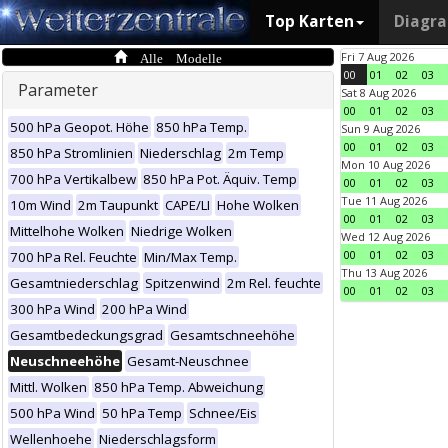
Top Karten
Diagr
Alle Modelle
Fri 7 Aug 2026
00
01
02
03
Parameter
Sat 8 Aug 2026
00
01
02
03
500 hPa Geopot. Höhe
850 hPa Temp.
Sun 9 Aug 2026
00
01
02
03
850 hPa Stromlinien
Niederschlag
2m Temp
Mon 10 Aug 2026
700 hPa Vertikalbew
850 hPa Pot. Äquiv. Temp
00
01
02
03
Tue 11 Aug 2026
10m Wind
2m Taupunkt
CAPE/LI
Hohe Wolken
00
01
02
03
Mittelhohe Wolken
Niedrige Wolken
Wed 12 Aug 2026
00
01
02
03
700 hPa Rel. Feuchte
Min/Max Temp.
Thu 13 Aug 2026
Gesamtniederschlag
Spitzenwind
2m Rel. feuchte
00
01
02
03
300 hPa Wind
200 hPa Wind
Gesamtbedeckungsgrad
Gesamtschneehöhe
Neuschneehöhe
Gesamt-Neuschnee
Mittl. Wolken
850 hPa Temp. Abweichung
500 hPa Wind
50 hPa Temp
Schnee/Eis
Wellenhoehe
Niederschlagsform