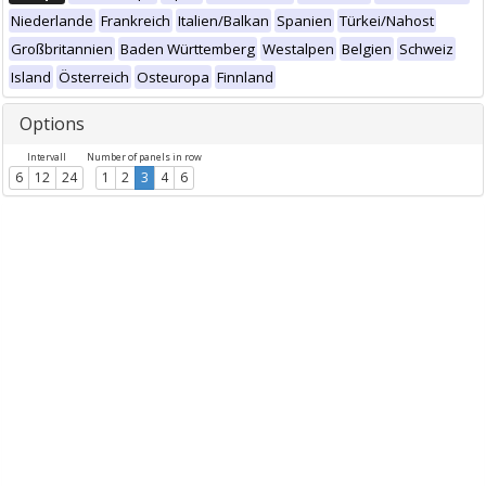
Niederlande
Frankreich
Italien/Balkan
Spanien
Türkei/Nahost
Großbritannien
Baden Württemberg
Westalpen
Belgien
Schweiz
Island
Österreich
Osteuropa
Finnland
Options
Intervall
Number of panels in row
6
12
24
1
2
3
4
6