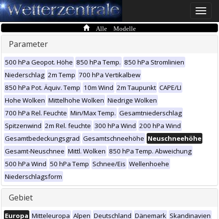
Toggle
naviga
Alle Modelle
Parameter
500 hPa Geopot. Höhe
850 hPa Temp.
850 hPa Stromlinien
Niederschlag
2m Temp
700 hPa Vertikalbew
850 hPa Pot. Äquiv. Temp
10m Wind
2m Taupunkt
CAPE/LI
Hohe Wolken
Mittelhohe Wolken
Niedrige Wolken
700 hPa Rel. Feuchte
Min/Max Temp.
Gesamtniederschlag
Spitzenwind
2m Rel. feuchte
300 hPa Wind
200 hPa Wind
Gesamtbedeckungsgrad
Gesamtschneehöhe
Neuschneehöhe
Gesamt-Neuschnee
Mittl. Wolken
850 hPa Temp. Abweichung
500 hPa Wind
50 hPa Temp
Schnee/Eis
Wellenhoehe
Niederschlagsform
Gebiet
Europa
Mitteleuropa
Alpen
Deutschland
Dänemark
Skandinavien