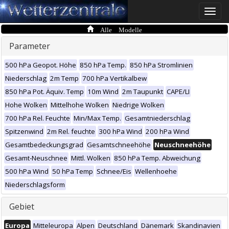
Toggle
naviga
Alle Modelle
Parameter
500 hPa Geopot. Höhe
850 hPa Temp.
850 hPa Stromlinien
Niederschlag
2m Temp
700 hPa Vertikalbew
850 hPa Pot. Äquiv. Temp
10m Wind
2m Taupunkt
CAPE/LI
Hohe Wolken
Mittelhohe Wolken
Niedrige Wolken
700 hPa Rel. Feuchte
Min/Max Temp.
Gesamtniederschlag
Spitzenwind
2m Rel. feuchte
300 hPa Wind
200 hPa Wind
Gesamtbedeckungsgrad
Gesamtschneehöhe
Neuschneehöhe
Gesamt-Neuschnee
Mittl. Wolken
850 hPa Temp. Abweichung
500 hPa Wind
50 hPa Temp
Schnee/Eis
Wellenhoehe
Niederschlagsform
Gebiet
Europa
Mitteleuropa
Alpen
Deutschland
Dänemark
Skandinavien