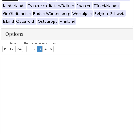
Niederlande
Frankreich
Italien/Balkan
Spanien
Türkei/Nahost
Großbritannien
Baden Württemberg
Westalpen
Belgien
Schweiz
Island
Österreich
Osteuropa
Finnland
Options
Intervall
Number of panels in row
6
12
24
1
2
3
4
6