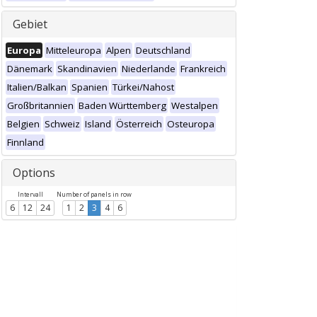
Gebiet
Europa
Mitteleuropa
Alpen
Deutschland
Dänemark
Skandinavien
Niederlande
Frankreich
Italien/Balkan
Spanien
Türkei/Nahost
Großbritannien
Baden Württemberg
Westalpen
Belgien
Schweiz
Island
Österreich
Osteuropa
Finnland
Options
Intervall
Number of panels in row
6
12
24
1
2
3
4
6