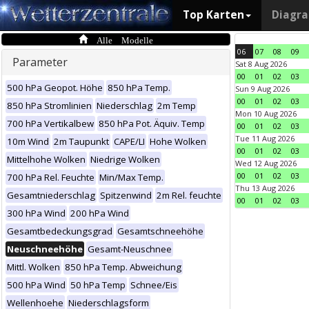
Top Karten
Diagr
Alle Modelle
06
07
08
09
Parameter
Sat 8 Aug 2026
00
01
02
03
500 hPa Geopot. Höhe
850 hPa Temp.
Sun 9 Aug 2026
00
01
02
03
850 hPa Stromlinien
Niederschlag
2m Temp
Mon 10 Aug 2026
700 hPa Vertikalbew
850 hPa Pot. Äquiv. Temp
00
01
02
03
Tue 11 Aug 2026
10m Wind
2m Taupunkt
CAPE/LI
Hohe Wolken
00
01
02
03
Mittelhohe Wolken
Niedrige Wolken
Wed 12 Aug 2026
00
01
02
03
700 hPa Rel. Feuchte
Min/Max Temp.
Thu 13 Aug 2026
Gesamtniederschlag
Spitzenwind
2m Rel. feuchte
00
01
02
03
300 hPa Wind
200 hPa Wind
Gesamtbedeckungsgrad
Gesamtschneehöhe
Neuschneehöhe
Gesamt-Neuschnee
Mittl. Wolken
850 hPa Temp. Abweichung
500 hPa Wind
50 hPa Temp
Schnee/Eis
Wellenhoehe
Niederschlagsform