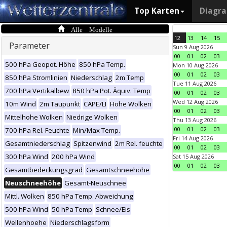
Top Karten
Diagr
Alle Modelle
12
13
14
15
Parameter
Sun 9 Aug 2026
00
01
02
03
500 hPa Geopot. Höhe
850 hPa Temp.
Mon 10 Aug 2026
00
01
02
03
850 hPa Stromlinien
Niederschlag
2m Temp
Tue 11 Aug 2026
700 hPa Vertikalbew
850 hPa Pot. Äquiv. Temp
00
01
02
03
Wed 12 Aug 2026
10m Wind
2m Taupunkt
CAPE/LI
Hohe Wolken
00
01
02
03
Mittelhohe Wolken
Niedrige Wolken
Thu 13 Aug 2026
00
01
02
03
700 hPa Rel. Feuchte
Min/Max Temp.
Fri 14 Aug 2026
Gesamtniederschlag
Spitzenwind
2m Rel. feuchte
00
01
02
03
300 hPa Wind
200 hPa Wind
Sat 15 Aug 2026
00
01
02
03
Gesamtbedeckungsgrad
Gesamtschneehöhe
Neuschneehöhe
Gesamt-Neuschnee
Mittl. Wolken
850 hPa Temp. Abweichung
500 hPa Wind
50 hPa Temp
Schnee/Eis
Wellenhoehe
Niederschlagsform