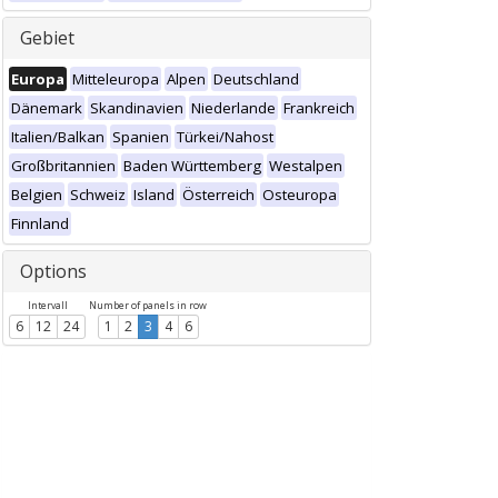
Gebiet
Europa
Mitteleuropa
Alpen
Deutschland
Dänemark
Skandinavien
Niederlande
Frankreich
Italien/Balkan
Spanien
Türkei/Nahost
Großbritannien
Baden Württemberg
Westalpen
Belgien
Schweiz
Island
Österreich
Osteuropa
Finnland
Options
Intervall
Number of panels in row
6
12
24
1
2
3
4
6