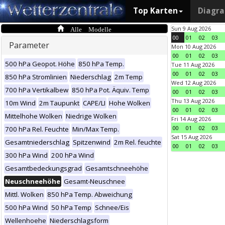
Top Karten
Diagr
Alle Modelle
Sun 9 Aug 2026
00
01
02
03
Parameter
Mon 10 Aug 2026
00
01
02
03
500 hPa Geopot. Höhe
850 hPa Temp.
Tue 11 Aug 2026
00
01
02
03
850 hPa Stromlinien
Niederschlag
2m Temp
Wed 12 Aug 2026
700 hPa Vertikalbew
850 hPa Pot. Äquiv. Temp
00
01
02
03
Thu 13 Aug 2026
10m Wind
2m Taupunkt
CAPE/LI
Hohe Wolken
00
01
02
03
Mittelhohe Wolken
Niedrige Wolken
Fri 14 Aug 2026
00
01
02
03
700 hPa Rel. Feuchte
Min/Max Temp.
Sat 15 Aug 2026
Gesamtniederschlag
Spitzenwind
2m Rel. feuchte
00
01
02
03
300 hPa Wind
200 hPa Wind
Gesamtbedeckungsgrad
Gesamtschneehöhe
Neuschneehöhe
Gesamt-Neuschnee
Mittl. Wolken
850 hPa Temp. Abweichung
500 hPa Wind
50 hPa Temp
Schnee/Eis
Wellenhoehe
Niederschlagsform