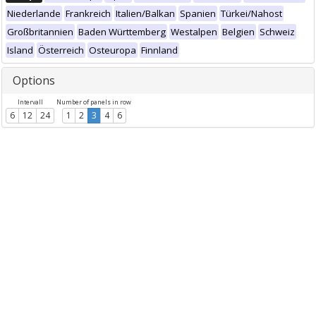
Niederlande
Frankreich
Italien/Balkan
Spanien
Türkei/Nahost
Großbritannien
Baden Württemberg
Westalpen
Belgien
Schweiz
Island
Österreich
Osteuropa
Finnland
Options
Intervall
Number of panels in row
6
12
24
1
2
3
4
6