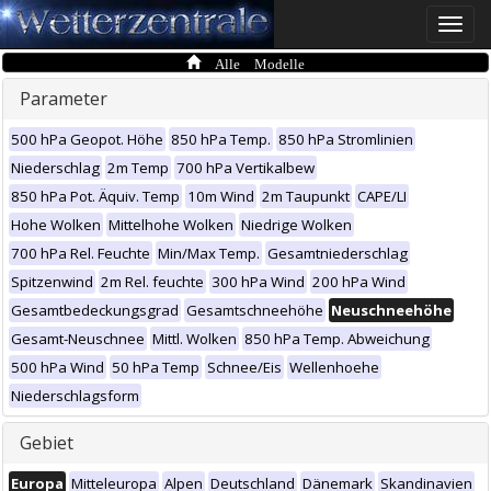
Toggle
naviga
Alle Modelle
Parameter
500 hPa Geopot. Höhe
850 hPa Temp.
850 hPa Stromlinien
Niederschlag
2m Temp
700 hPa Vertikalbew
850 hPa Pot. Äquiv. Temp
10m Wind
2m Taupunkt
CAPE/LI
Hohe Wolken
Mittelhohe Wolken
Niedrige Wolken
700 hPa Rel. Feuchte
Min/Max Temp.
Gesamtniederschlag
Spitzenwind
2m Rel. feuchte
300 hPa Wind
200 hPa Wind
Gesamtbedeckungsgrad
Gesamtschneehöhe
Neuschneehöhe
Gesamt-Neuschnee
Mittl. Wolken
850 hPa Temp. Abweichung
500 hPa Wind
50 hPa Temp
Schnee/Eis
Wellenhoehe
Niederschlagsform
Gebiet
Europa
Mitteleuropa
Alpen
Deutschland
Dänemark
Skandinavien