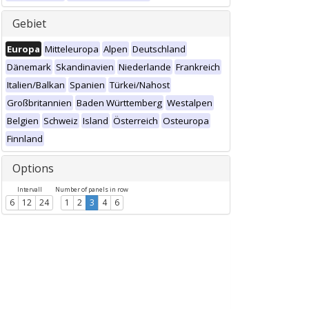
Gebiet
Europa
Mitteleuropa
Alpen
Deutschland
Dänemark
Skandinavien
Niederlande
Frankreich
Italien/Balkan
Spanien
Türkei/Nahost
Großbritannien
Baden Württemberg
Westalpen
Belgien
Schweiz
Island
Österreich
Osteuropa
Finnland
Options
Intervall
Number of panels in row
6
12
24
1
2
3
4
6