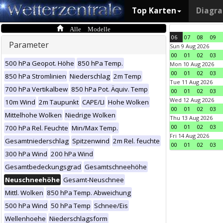
Top Karten
Diagr
Alle Modelle
06
07
08
09
Parameter
Sun 9 Aug 2026
00
01
02
03
500 hPa Geopot. Höhe
850 hPa Temp.
Mon 10 Aug 2026
00
01
02
03
850 hPa Stromlinien
Niederschlag
2m Temp
Tue 11 Aug 2026
700 hPa Vertikalbew
850 hPa Pot. Äquiv. Temp
00
01
02
03
Wed 12 Aug 2026
10m Wind
2m Taupunkt
CAPE/LI
Hohe Wolken
00
01
02
03
Mittelhohe Wolken
Niedrige Wolken
Thu 13 Aug 2026
00
01
02
03
700 hPa Rel. Feuchte
Min/Max Temp.
Fri 14 Aug 2026
Gesamtniederschlag
Spitzenwind
2m Rel. feuchte
00
01
02
03
300 hPa Wind
200 hPa Wind
Gesamtbedeckungsgrad
Gesamtschneehöhe
Neuschneehöhe
Gesamt-Neuschnee
Mittl. Wolken
850 hPa Temp. Abweichung
500 hPa Wind
50 hPa Temp
Schnee/Eis
Wellenhoehe
Niederschlagsform