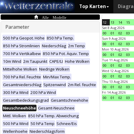
Top Karten
Diagr
Alle Modelle
12
13
14
15
Parameter
Sat 8 Aug 2026
00
01
02
03
500 hPa Geopot. Höhe
850 hPa Temp.
Sun 9 Aug 2026
00
01
02
03
850 hPa Stromlinien
Niederschlag
2m Temp
Mon 10 Aug 2026
700 hPa Vertikalbew
850 hPa Pot. Äquiv. Temp
00
01
02
03
Tue 11 Aug 2026
10m Wind
2m Taupunkt
CAPE/LI
Hohe Wolken
00
01
02
03
Mittelhohe Wolken
Niedrige Wolken
Wed 12 Aug 2026
00
01
02
03
700 hPa Rel. Feuchte
Min/Max Temp.
Thu 13 Aug 2026
Gesamtniederschlag
Spitzenwind
2m Rel. feuchte
00
01
02
03
300 hPa Wind
200 hPa Wind
Fri 14 Aug 2026
00
01
02
03
Gesamtbedeckungsgrad
Gesamtschneehöhe
Neuschneehöhe
Gesamt-Neuschnee
Mittl. Wolken
850 hPa Temp. Abweichung
500 hPa Wind
50 hPa Temp
Schnee/Eis
Wellenhoehe
Niederschlagsform