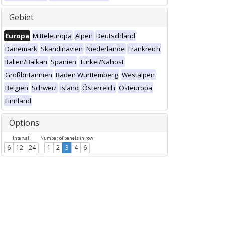
Gebiet
Europa
Mitteleuropa
Alpen
Deutschland
Dänemark
Skandinavien
Niederlande
Frankreich
Italien/Balkan
Spanien
Türkei/Nahost
Großbritannien
Baden Württemberg
Westalpen
Belgien
Schweiz
Island
Österreich
Osteuropa
Finnland
Options
Intervall
Number of panels in row
6
12
24
1
2
3
4
6