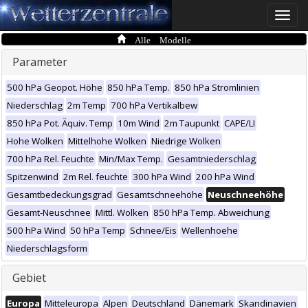
Toggle
naviga
Alle Modelle
Parameter
500 hPa Geopot. Höhe
850 hPa Temp.
850 hPa Stromlinien
Niederschlag
2m Temp
700 hPa Vertikalbew
850 hPa Pot. Äquiv. Temp
10m Wind
2m Taupunkt
CAPE/LI
Hohe Wolken
Mittelhohe Wolken
Niedrige Wolken
700 hPa Rel. Feuchte
Min/Max Temp.
Gesamtniederschlag
Spitzenwind
2m Rel. feuchte
300 hPa Wind
200 hPa Wind
Gesamtbedeckungsgrad
Gesamtschneehöhe
Neuschneehöhe
Gesamt-Neuschnee
Mittl. Wolken
850 hPa Temp. Abweichung
500 hPa Wind
50 hPa Temp
Schnee/Eis
Wellenhoehe
Niederschlagsform
Gebiet
Europa
Mitteleuropa
Alpen
Deutschland
Dänemark
Skandinavien