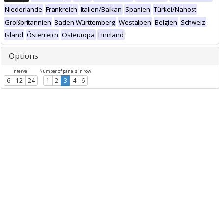
Niederlande
Frankreich
Italien/Balkan
Spanien
Türkei/Nahost
Großbritannien
Baden Württemberg
Westalpen
Belgien
Schweiz
Island
Österreich
Osteuropa
Finnland
Options
Intervall
Number of panels in row
6
12
24
1
2
3
4
6