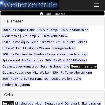
Toggle
naviga
Alle Modelle
Parameter
500 hPa Geopot. Höhe
850 hPa Temp.
850 hPa Stromlinien
Niederschlag
2m Temp
700 hPa Vertikalbew
850 hPa Pot. Äquiv. Temp
10m Wind
2m Taupunkt
CAPE/LI
Hohe Wolken
Mittelhohe Wolken
Niedrige Wolken
700 hPa Rel. Feuchte
Min/Max Temp.
Gesamtniederschlag
Spitzenwind
2m Rel. feuchte
300 hPa Wind
200 hPa Wind
Gesamtbedeckungsgrad
Gesamtschneehöhe
Neuschneehöhe
Gesamt-Neuschnee
Mittl. Wolken
850 hPa Temp. Abweichung
500 hPa Wind
50 hPa Temp
Schnee/Eis
Wellenhoehe
Niederschlagsform
Gebiet
Europa
Mitteleuropa
Alpen
Deutschland
Dänemark
Skandinavien