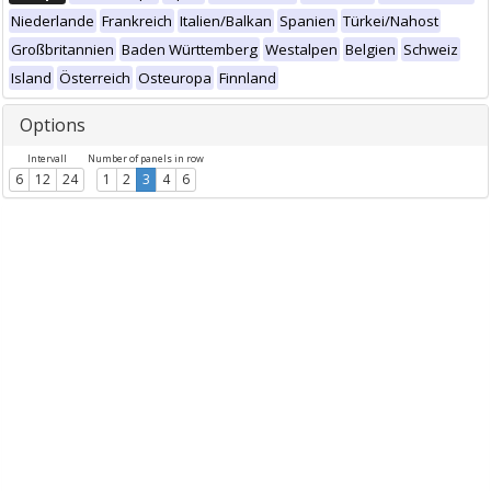
Niederlande
Frankreich
Italien/Balkan
Spanien
Türkei/Nahost
Großbritannien
Baden Württemberg
Westalpen
Belgien
Schweiz
Island
Österreich
Osteuropa
Finnland
Options
Intervall
Number of panels in row
6
12
24
1
2
3
4
6