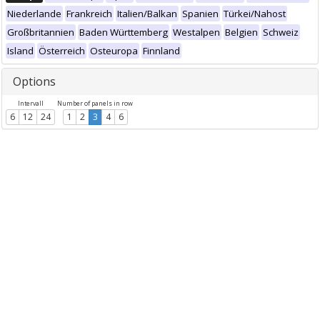
Niederlande
Frankreich
Italien/Balkan
Spanien
Türkei/Nahost
Großbritannien
Baden Württemberg
Westalpen
Belgien
Schweiz
Island
Österreich
Osteuropa
Finnland
Options
Intervall
Number of panels in row
6
12
24
1
2
3
4
6