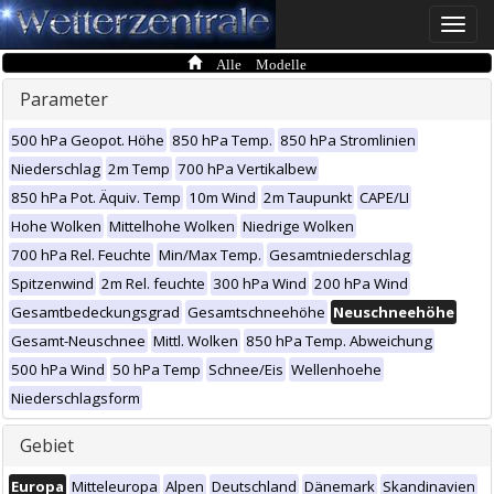
Toggle
naviga
Alle Modelle
Parameter
500 hPa Geopot. Höhe
850 hPa Temp.
850 hPa Stromlinien
Niederschlag
2m Temp
700 hPa Vertikalbew
850 hPa Pot. Äquiv. Temp
10m Wind
2m Taupunkt
CAPE/LI
Hohe Wolken
Mittelhohe Wolken
Niedrige Wolken
700 hPa Rel. Feuchte
Min/Max Temp.
Gesamtniederschlag
Spitzenwind
2m Rel. feuchte
300 hPa Wind
200 hPa Wind
Gesamtbedeckungsgrad
Gesamtschneehöhe
Neuschneehöhe
Gesamt-Neuschnee
Mittl. Wolken
850 hPa Temp. Abweichung
500 hPa Wind
50 hPa Temp
Schnee/Eis
Wellenhoehe
Niederschlagsform
Gebiet
Europa
Mitteleuropa
Alpen
Deutschland
Dänemark
Skandinavien