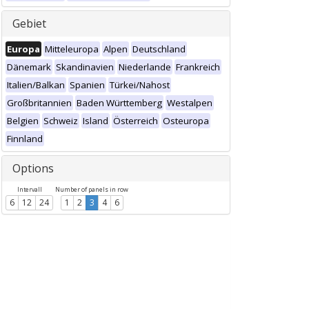
Gebiet
Europa
Mitteleuropa
Alpen
Deutschland
Dänemark
Skandinavien
Niederlande
Frankreich
Italien/Balkan
Spanien
Türkei/Nahost
Großbritannien
Baden Württemberg
Westalpen
Belgien
Schweiz
Island
Österreich
Osteuropa
Finnland
Options
Intervall
Number of panels in row
6
12
24
1
2
3
4
6