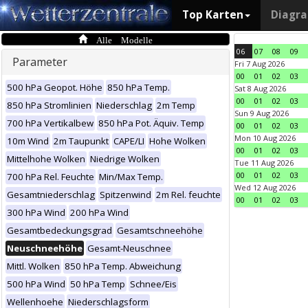
Top Karten
Diagr
Alle Modelle
06
07
08
09
Parameter
Fri 7 Aug 2026
00
01
02
03
500 hPa Geopot. Höhe
850 hPa Temp.
Sat 8 Aug 2026
00
01
02
03
850 hPa Stromlinien
Niederschlag
2m Temp
Sun 9 Aug 2026
700 hPa Vertikalbew
850 hPa Pot. Äquiv. Temp
00
01
02
03
Mon 10 Aug 2026
10m Wind
2m Taupunkt
CAPE/LI
Hohe Wolken
00
01
02
03
Mittelhohe Wolken
Niedrige Wolken
Tue 11 Aug 2026
00
01
02
03
700 hPa Rel. Feuchte
Min/Max Temp.
Wed 12 Aug 2026
Gesamtniederschlag
Spitzenwind
2m Rel. feuchte
00
01
02
03
300 hPa Wind
200 hPa Wind
Gesamtbedeckungsgrad
Gesamtschneehöhe
Neuschneehöhe
Gesamt-Neuschnee
Mittl. Wolken
850 hPa Temp. Abweichung
500 hPa Wind
50 hPa Temp
Schnee/Eis
Wellenhoehe
Niederschlagsform