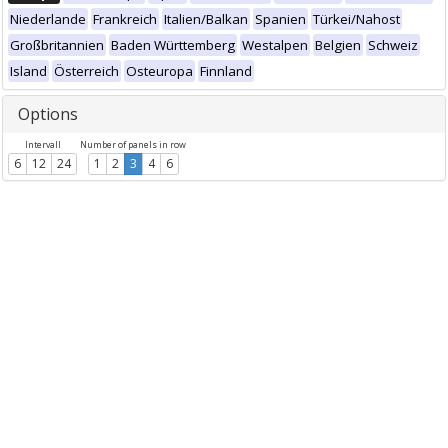
Niederlande
Frankreich
Italien/Balkan
Spanien
Türkei/Nahost
Großbritannien
Baden Württemberg
Westalpen
Belgien
Schweiz
Island
Österreich
Osteuropa
Finnland
Options
Intervall
Number of panels in row
6
12
24
1
2
3
4
6