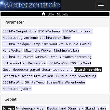
Toggle
naviga
Alle Modelle
Parameter
500 hPa Geopot. Höhe
850 hPa Temp.
850 hPa Stromlinien
Niederschlag
2m Temp
700 hPa Vertikalbew
850 hPa Pot. Äquiv. Temp
10m Wind
2m Taupunkt
CAPE/LI
Hohe Wolken
Mittelhohe Wolken
Niedrige Wolken
700 hPa Rel. Feuchte
Min/Max Temp.
Gesamtniederschlag
Spitzenwind
2m Rel. feuchte
300 hPa Wind
200 hPa Wind
Gesamtbedeckungsgrad
Gesamtschneehöhe
Neuschneehöhe
Gesamt-Neuschnee
Mittl. Wolken
850 hPa Temp. Abweichung
500 hPa Wind
50 hPa Temp
Schnee/Eis
Wellenhoehe
Niederschlagsform
Gebiet
Europa
Mitteleuropa
Alpen
Deutschland
Dänemark
Skandinavien