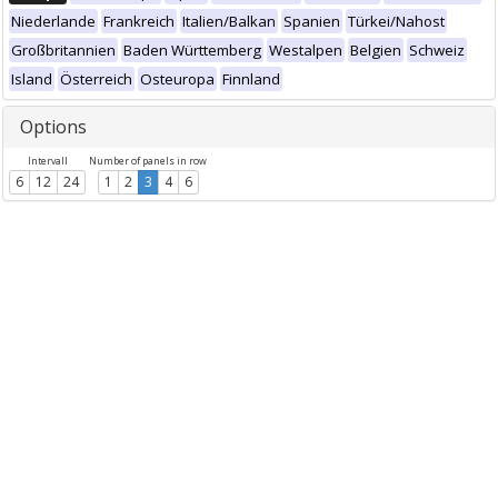
Niederlande
Frankreich
Italien/Balkan
Spanien
Türkei/Nahost
Großbritannien
Baden Württemberg
Westalpen
Belgien
Schweiz
Island
Österreich
Osteuropa
Finnland
Options
Intervall
Number of panels in row
6
12
24
1
2
3
4
6