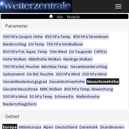
Toggle
naviga
Alle Modelle
Parameter
500 hPa Geopot. Höhe
850 hPa Temp.
850 hPa Stromlinien
Niederschlag
2m Temp
700 hPa Vertikalbew
850 hPa Pot. Äquiv. Temp
10m Wind
2m Taupunkt
CAPE/LI
Hohe Wolken
Mittelhohe Wolken
Niedrige Wolken
700 hPa Rel. Feuchte
Min/Max Temp.
Gesamtniederschlag
Spitzenwind
2m Rel. feuchte
300 hPa Wind
200 hPa Wind
Gesamtbedeckungsgrad
Gesamtschneehöhe
Neuschneehöhe
Gesamt-Neuschnee
Mittl. Wolken
850 hPa Temp. Abweichung
500 hPa Wind
50 hPa Temp
Schnee/Eis
Wellenhoehe
Niederschlagsform
Gebiet
Europa
Mitteleuropa
Alpen
Deutschland
Dänemark
Skandinavien