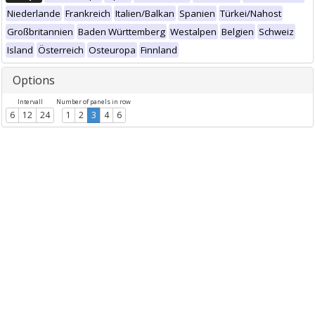
Niederlande
Frankreich
Italien/Balkan
Spanien
Türkei/Nahost
Großbritannien
Baden Württemberg
Westalpen
Belgien
Schweiz
Island
Österreich
Osteuropa
Finnland
Options
Intervall
Number of panels in row
6
12
24
1
2
3
4
6