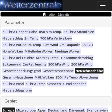
Toggle
naviga
Alle Modelle
Parameter
500 hPa Geopot. Höhe
850 hPa Temp.
850 hPa Stromlinien
Niederschlag
2m Temp
700 hPa Vertikalbew
850 hPa Pot. Äquiv. Temp
10m Wind
2m Taupunkt
CAPE/LI
Hohe Wolken
Mittelhohe Wolken
Niedrige Wolken
700 hPa Rel. Feuchte
Min/Max Temp.
Gesamtniederschlag
Spitzenwind
2m Rel. feuchte
300 hPa Wind
200 hPa Wind
Gesamtbedeckungsgrad
Gesamtschneehöhe
Neuschneehöhe
Gesamt-Neuschnee
Mittl. Wolken
850 hPa Temp. Abweichung
500 hPa Wind
50 hPa Temp
Schnee/Eis
Wellenhoehe
Niederschlagsform
Gebiet
Europa
Mitteleuropa
Alpen
Deutschland
Dänemark
Skandinavien