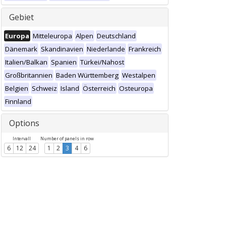
Gebiet
Europa
Mitteleuropa
Alpen
Deutschland
Dänemark
Skandinavien
Niederlande
Frankreich
Italien/Balkan
Spanien
Türkei/Nahost
Großbritannien
Baden Württemberg
Westalpen
Belgien
Schweiz
Island
Österreich
Osteuropa
Finnland
Options
Intervall
Number of panels in row
6
12
24
1
2
3
4
6