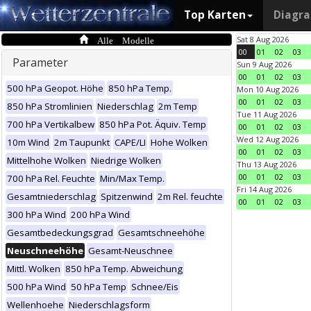
Top Karten
Diagr
Alle Modelle
Sat 8 Aug 2026
00
01
02
03
Parameter
Sun 9 Aug 2026
00
01
02
03
500 hPa Geopot. Höhe
850 hPa Temp.
Mon 10 Aug 2026
00
01
02
03
850 hPa Stromlinien
Niederschlag
2m Temp
Tue 11 Aug 2026
700 hPa Vertikalbew
850 hPa Pot. Äquiv. Temp
00
01
02
03
Wed 12 Aug 2026
10m Wind
2m Taupunkt
CAPE/LI
Hohe Wolken
00
01
02
03
Mittelhohe Wolken
Niedrige Wolken
Thu 13 Aug 2026
00
01
02
03
700 hPa Rel. Feuchte
Min/Max Temp.
Fri 14 Aug 2026
Gesamtniederschlag
Spitzenwind
2m Rel. feuchte
00
01
02
03
300 hPa Wind
200 hPa Wind
Gesamtbedeckungsgrad
Gesamtschneehöhe
Neuschneehöhe
Gesamt-Neuschnee
Mittl. Wolken
850 hPa Temp. Abweichung
500 hPa Wind
50 hPa Temp
Schnee/Eis
Wellenhoehe
Niederschlagsform