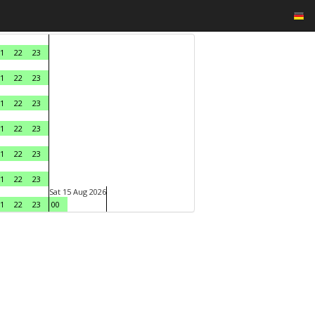
1
22
23
1
22
23
1
22
23
1
22
23
1
22
23
1
22
23
Sat 15 Aug 2026
1
22
23
00