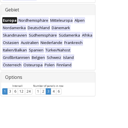
Gebiet
Europa
Nordhemisphäre
Mitteleuropa
Alpen
Nordamerika
Deutschland
Dänemark
Skandinavien
Südhemisphäre
Südamerika
Afrika
Ostasien
Australien
Niederlande
Frankreich
Italien/Balkan
Spanien
Türkei/Nahost
Großbritannien
Belgien
Schweiz
Island
Österreich
Osteuropa
Polen
Finnland
Options
Intervall
Number of panels in row
1
3
6
12
24
1
2
3
4
6