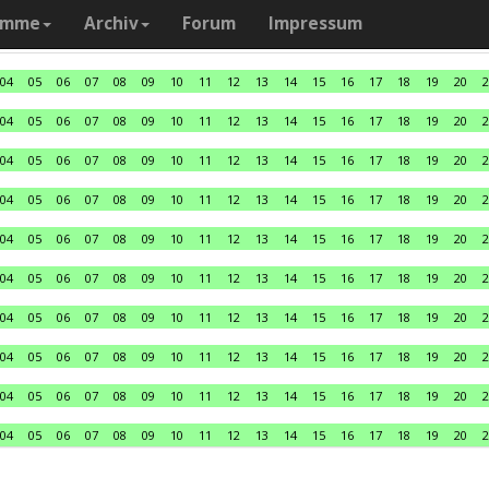
amme
Archiv
Forum
Impressum
04
05
06
07
08
09
10
11
12
13
14
15
16
17
18
19
20
2
04
05
06
07
08
09
10
11
12
13
14
15
16
17
18
19
20
2
04
05
06
07
08
09
10
11
12
13
14
15
16
17
18
19
20
2
04
05
06
07
08
09
10
11
12
13
14
15
16
17
18
19
20
2
04
05
06
07
08
09
10
11
12
13
14
15
16
17
18
19
20
2
04
05
06
07
08
09
10
11
12
13
14
15
16
17
18
19
20
2
04
05
06
07
08
09
10
11
12
13
14
15
16
17
18
19
20
2
04
05
06
07
08
09
10
11
12
13
14
15
16
17
18
19
20
2
04
05
06
07
08
09
10
11
12
13
14
15
16
17
18
19
20
2
04
05
06
07
08
09
10
11
12
13
14
15
16
17
18
19
20
2