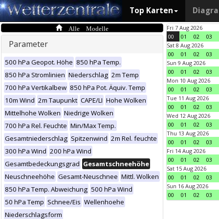
Top Karten
Diagr
Alle Modelle
Fri 7 Aug 2026
00
01
02
03
Parameter
Sat 8 Aug 2026
00
01
02
03
500 hPa Geopot. Höhe
850 hPa Temp.
Sun 9 Aug 2026
00
01
02
03
850 hPa Stromlinien
Niederschlag
2m Temp
Mon 10 Aug 2026
700 hPa Vertikalbew
850 hPa Pot. Äquiv. Temp
00
01
02
03
Tue 11 Aug 2026
10m Wind
2m Taupunkt
CAPE/LI
Hohe Wolken
00
01
02
03
Mittelhohe Wolken
Niedrige Wolken
Wed 12 Aug 2026
00
01
02
03
700 hPa Rel. Feuchte
Min/Max Temp.
Thu 13 Aug 2026
Gesamtniederschlag
Spitzenwind
2m Rel. feuchte
00
01
02
03
300 hPa Wind
200 hPa Wind
Fri 14 Aug 2026
00
01
02
03
Gesamtbedeckungsgrad
Gesamtschneehöhe
Sat 15 Aug 2026
Neuschneehöhe
Gesamt-Neuschnee
Mittl. Wolken
00
01
02
03
Sun 16 Aug 2026
850 hPa Temp. Abweichung
500 hPa Wind
00
01
02
03
50 hPa Temp
Schnee/Eis
Wellenhoehe
Niederschlagsform