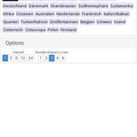
Deutschland
Dänemark
Skandinavien
Südhemisphäre
Südamerika
Afrika
Ostasien
Australien
Niederlande
Frankreich
Italien/Balkan
Spanien
Türkei/Nahost
Großbritannien
Belgien
Schweiz
Island
Österreich
Osteuropa
Polen
Finnland
Options
Intervall
Number of panels in row
1
3
6
12
24
1
2
3
4
6