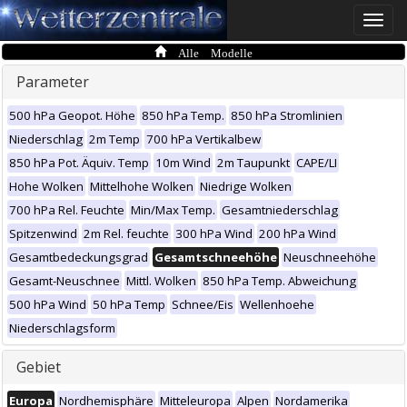
Toggle
naviga
Alle Modelle
Parameter
500 hPa Geopot. Höhe
850 hPa Temp.
850 hPa Stromlinien
Niederschlag
2m Temp
700 hPa Vertikalbew
850 hPa Pot. Äquiv. Temp
10m Wind
2m Taupunkt
CAPE/LI
Hohe Wolken
Mittelhohe Wolken
Niedrige Wolken
700 hPa Rel. Feuchte
Min/Max Temp.
Gesamtniederschlag
Spitzenwind
2m Rel. feuchte
300 hPa Wind
200 hPa Wind
Gesamtbedeckungsgrad
Gesamtschneehöhe
Neuschneehöhe
Gesamt-Neuschnee
Mittl. Wolken
850 hPa Temp. Abweichung
500 hPa Wind
50 hPa Temp
Schnee/Eis
Wellenhoehe
Niederschlagsform
Gebiet
Europa
Nordhemisphäre
Mitteleuropa
Alpen
Nordamerika