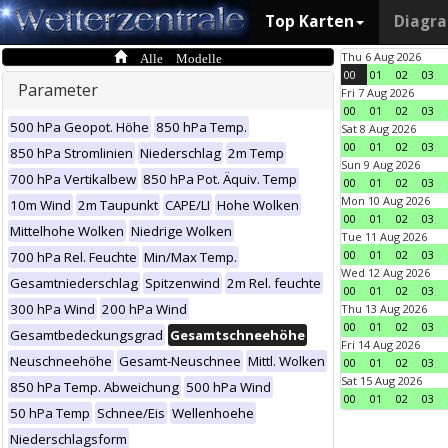
Top Karten
Diagr
Alle Modelle
Thu 6 Aug 2026
00
01
02
03
Parameter
Fri 7 Aug 2026
00
01
02
03
500 hPa Geopot. Höhe
850 hPa Temp.
Sat 8 Aug 2026
00
01
02
03
850 hPa Stromlinien
Niederschlag
2m Temp
Sun 9 Aug 2026
700 hPa Vertikalbew
850 hPa Pot. Äquiv. Temp
00
01
02
03
Mon 10 Aug 2026
10m Wind
2m Taupunkt
CAPE/LI
Hohe Wolken
00
01
02
03
Mittelhohe Wolken
Niedrige Wolken
Tue 11 Aug 2026
00
01
02
03
700 hPa Rel. Feuchte
Min/Max Temp.
Wed 12 Aug 2026
Gesamtniederschlag
Spitzenwind
2m Rel. feuchte
00
01
02
03
300 hPa Wind
200 hPa Wind
Thu 13 Aug 2026
00
01
02
03
Gesamtbedeckungsgrad
Gesamtschneehöhe
Fri 14 Aug 2026
Neuschneehöhe
Gesamt-Neuschnee
Mittl. Wolken
00
01
02
03
Sat 15 Aug 2026
850 hPa Temp. Abweichung
500 hPa Wind
00
01
02
03
50 hPa Temp
Schnee/Eis
Wellenhoehe
Niederschlagsform