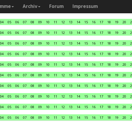
amme
Archiv
Forum
Impressum
04
05
06
07
08
09
10
11
12
13
14
15
16
17
18
19
20
2
04
05
06
07
08
09
10
11
12
13
14
15
16
17
18
19
20
2
04
05
06
07
08
09
10
11
12
13
14
15
16
17
18
19
20
2
04
05
06
07
08
09
10
11
12
13
14
15
16
17
18
19
20
2
04
05
06
07
08
09
10
11
12
13
14
15
16
17
18
19
20
2
04
05
06
07
08
09
10
11
12
13
14
15
16
17
18
19
20
2
04
05
06
07
08
09
10
11
12
13
14
15
16
17
18
19
20
2
04
05
06
07
08
09
10
11
12
13
14
15
16
17
18
19
20
2
04
05
06
07
08
09
10
11
12
13
14
15
16
17
18
19
20
2
04
05
06
07
08
09
10
11
12
13
14
15
16
17
18
19
20
2