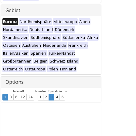
Gebiet
Europa
Nordhemisphäre
Mitteleuropa
Alpen
Nordamerika
Deutschland
Dänemark
Skandinavien
Südhemisphäre
Südamerika
Afrika
Ostasien
Australien
Niederlande
Frankreich
Italien/Balkan
Spanien
Türkei/Nahost
Großbritannien
Belgien
Schweiz
Island
Österreich
Osteuropa
Polen
Finnland
Options
Intervall
Number of panels in row
1
3
6
12
24
1
2
3
4
6