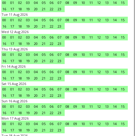
00
01
02
03
04
05
06
07
08
09
10
11
12
13
14
15
16
17
18
19
20
21
22
23
Tue 11 Aug 2026
00
01
02
03
04
05
06
07
08
09
10
11
12
13
14
15
16
17
18
19
20
21
22
23
Wed 12 Aug 2026
00
01
02
03
04
05
06
07
08
09
10
11
12
13
14
15
16
17
18
19
20
21
22
23
Thu 13 Aug 2026
00
01
02
03
04
05
06
07
08
09
10
11
12
13
14
15
16
17
18
19
20
21
22
23
Fri 14 Aug 2026
00
01
02
03
04
05
06
07
08
09
10
11
12
13
14
15
16
17
18
19
20
21
22
23
Sat 15 Aug 2026
00
01
02
03
04
05
06
07
08
09
10
11
12
13
14
15
16
17
18
19
20
21
22
23
Sun 16 Aug 2026
00
01
02
03
04
05
06
07
08
09
10
11
12
13
14
15
16
17
18
19
20
21
22
23
Mon 17 Aug 2026
00
01
02
03
04
05
06
07
08
09
10
11
12
13
14
15
16
17
18
19
20
21
22
23
Tue 18 Aug 2026