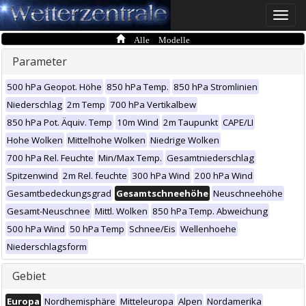
Toggle
naviga
Alle Modelle
Parameter
500 hPa Geopot. Höhe
850 hPa Temp.
850 hPa Stromlinien
Niederschlag
2m Temp
700 hPa Vertikalbew
850 hPa Pot. Äquiv. Temp
10m Wind
2m Taupunkt
CAPE/LI
Hohe Wolken
Mittelhohe Wolken
Niedrige Wolken
700 hPa Rel. Feuchte
Min/Max Temp.
Gesamtniederschlag
Spitzenwind
2m Rel. feuchte
300 hPa Wind
200 hPa Wind
Gesamtbedeckungsgrad
Gesamtschneehöhe
Neuschneehöhe
Gesamt-Neuschnee
Mittl. Wolken
850 hPa Temp. Abweichung
500 hPa Wind
50 hPa Temp
Schnee/Eis
Wellenhoehe
Niederschlagsform
Gebiet
Europa
Nordhemisphäre
Mitteleuropa
Alpen
Nordamerika