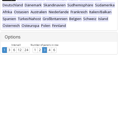
Deutschland
Dänemark
Skandinavien
Südhemisphäre
Südamerika
Afrika
Ostasien
Australien
Niederlande
Frankreich
Italien/Balkan
Spanien
Türkei/Nahost
Großbritannien
Belgien
Schweiz
Island
Österreich
Osteuropa
Polen
Finnland
Options
Intervall
Number of panels in row
1
3
6
12
24
1
2
3
4
6