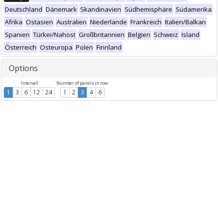
Deutschland
Dänemark
Skandinavien
Südhemisphäre
Südamerika
Afrika
Ostasien
Australien
Niederlande
Frankreich
Italien/Balkan
Spanien
Türkei/Nahost
Großbritannien
Belgien
Schweiz
Island
Österreich
Osteuropa
Polen
Finnland
Options
Intervall
Number of panels in row
1
3
6
12
24
1
2
3
4
6