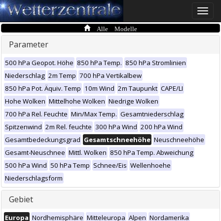
Toggle
naviga
Alle Modelle
Parameter
500 hPa Geopot. Höhe
850 hPa Temp.
850 hPa Stromlinien
Niederschlag
2m Temp
700 hPa Vertikalbew
850 hPa Pot. Äquiv. Temp
10m Wind
2m Taupunkt
CAPE/LI
Hohe Wolken
Mittelhohe Wolken
Niedrige Wolken
700 hPa Rel. Feuchte
Min/Max Temp.
Gesamtniederschlag
Spitzenwind
2m Rel. feuchte
300 hPa Wind
200 hPa Wind
Gesamtbedeckungsgrad
Gesamtschneehöhe
Neuschneehöhe
Gesamt-Neuschnee
Mittl. Wolken
850 hPa Temp. Abweichung
500 hPa Wind
50 hPa Temp
Schnee/Eis
Wellenhoehe
Niederschlagsform
Gebiet
Europa
Nordhemisphäre
Mitteleuropa
Alpen
Nordamerika