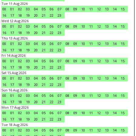
Tue 11 Aug 2026
00
01
02
03
04
05
06
07
08
09
10
11
12
13
14
15
16
17
18
19
20
21
22
23
Wed 12 Aug 2026
00
01
02
03
04
05
06
07
08
09
10
11
12
13
14
15
16
17
18
19
20
21
22
23
Thu 13 Aug 2026
00
01
02
03
04
05
06
07
08
09
10
11
12
13
14
15
16
17
18
19
20
21
22
23
Fri 14 Aug 2026
00
01
02
03
04
05
06
07
08
09
10
11
12
13
14
15
16
17
18
19
20
21
22
23
Sat 15 Aug 2026
00
01
02
03
04
05
06
07
08
09
10
11
12
13
14
15
16
17
18
19
20
21
22
23
Sun 16 Aug 2026
00
01
02
03
04
05
06
07
08
09
10
11
12
13
14
15
16
17
18
19
20
21
22
23
Mon 17 Aug 2026
00
01
02
03
04
05
06
07
08
09
10
11
12
13
14
15
16
17
18
19
20
21
22
23
Tue 18 Aug 2026
00
01
02
03
04
05
06
07
08
09
10
11
12
13
14
15