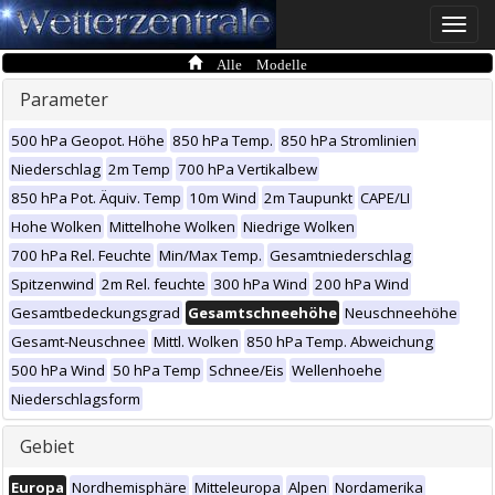
Toggle
naviga
Alle Modelle
Parameter
500 hPa Geopot. Höhe
850 hPa Temp.
850 hPa Stromlinien
Niederschlag
2m Temp
700 hPa Vertikalbew
850 hPa Pot. Äquiv. Temp
10m Wind
2m Taupunkt
CAPE/LI
Hohe Wolken
Mittelhohe Wolken
Niedrige Wolken
700 hPa Rel. Feuchte
Min/Max Temp.
Gesamtniederschlag
Spitzenwind
2m Rel. feuchte
300 hPa Wind
200 hPa Wind
Gesamtbedeckungsgrad
Gesamtschneehöhe
Neuschneehöhe
Gesamt-Neuschnee
Mittl. Wolken
850 hPa Temp. Abweichung
500 hPa Wind
50 hPa Temp
Schnee/Eis
Wellenhoehe
Niederschlagsform
Gebiet
Europa
Nordhemisphäre
Mitteleuropa
Alpen
Nordamerika