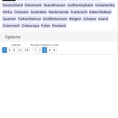
Deutschland
Dänemark
Skandinavien
Südhemisphäre
Südamerika
Afrika
Ostasien
Australien
Niederlande
Frankreich
Italien/Balkan
Spanien
Türkei/Nahost
Großbritannien
Belgien
Schweiz
Island
Österreich
Osteuropa
Polen
Finnland
Options
Intervall
Number of panels in row
1
3
6
12
24
1
2
3
4
6