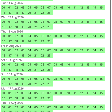
Tue 11 Aug 2026
00
01
02
03
04
05
06
07
08
09
10
11
12
13
14
15
16
17
18
19
20
21
22
23
Wed 12 Aug 2026
00
01
02
03
04
05
06
07
08
09
10
11
12
13
14
15
16
17
18
19
20
21
22
23
Thu 13 Aug 2026
00
01
02
03
04
05
06
07
08
09
10
11
12
13
14
15
16
17
18
19
20
21
22
23
Fri 14 Aug 2026
00
01
02
03
04
05
06
07
08
09
10
11
12
13
14
15
16
17
18
19
20
21
22
23
Sat 15 Aug 2026
00
01
02
03
04
05
06
07
08
09
10
11
12
13
14
15
16
17
18
19
20
21
22
23
Sun 16 Aug 2026
00
01
02
03
04
05
06
07
08
09
10
11
12
13
14
15
16
17
18
19
20
21
22
23
Mon 17 Aug 2026
00
01
02
03
04
05
06
07
08
09
10
11
12
13
14
15
16
17
18
19
20
21
22
23
Tue 18 Aug 2026
00
01
02
03
04
05
06
07
08
09
10
11
12
13
14
15