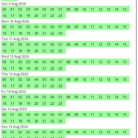
Sun 9 Aug 2026
00
01
02
03
04
05
06
07
08
09
10
11
12
13
14
15
16
17
18
19
20
21
22
23
Mon 10 Aug 2026
00
01
02
03
04
05
06
07
08
09
10
11
12
13
14
15
16
17
18
19
20
21
22
23
Tue 11 Aug 2026
00
01
02
03
04
05
06
07
08
09
10
11
12
13
14
15
16
17
18
19
20
21
22
23
Wed 12 Aug 2026
00
01
02
03
04
05
06
07
08
09
10
11
12
13
14
15
16
17
18
19
20
21
22
23
Thu 13 Aug 2026
00
01
02
03
04
05
06
07
08
09
10
11
12
13
14
15
16
17
18
19
20
21
22
23
Fri 14 Aug 2026
00
01
02
03
04
05
06
07
08
09
10
11
12
13
14
15
16
17
18
19
20
21
22
23
Sat 15 Aug 2026
00
01
02
03
04
05
06
07
08
09
10
11
12
13
14
15
16
17
18
19
20
21
22
23
Sun 16 Aug 2026
00
01
02
03
04
05
06
07
08
09
10
11
12
13
14
15