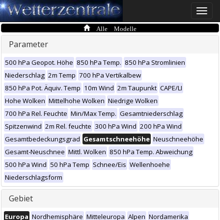
Toggle
naviga
Alle Modelle
Parameter
500 hPa Geopot. Höhe
850 hPa Temp.
850 hPa Stromlinien
Niederschlag
2m Temp
700 hPa Vertikalbew
850 hPa Pot. Äquiv. Temp
10m Wind
2m Taupunkt
CAPE/LI
Hohe Wolken
Mittelhohe Wolken
Niedrige Wolken
700 hPa Rel. Feuchte
Min/Max Temp.
Gesamtniederschlag
Spitzenwind
2m Rel. feuchte
300 hPa Wind
200 hPa Wind
Gesamtbedeckungsgrad
Gesamtschneehöhe
Neuschneehöhe
Gesamt-Neuschnee
Mittl. Wolken
850 hPa Temp. Abweichung
500 hPa Wind
50 hPa Temp
Schnee/Eis
Wellenhoehe
Niederschlagsform
Gebiet
Europa
Nordhemisphäre
Mitteleuropa
Alpen
Nordamerika