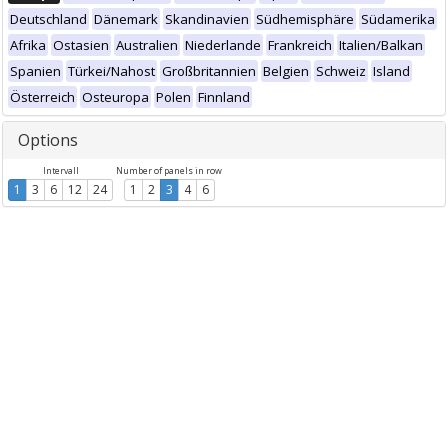
Deutschland
Dänemark
Skandinavien
Südhemisphäre
Südamerika
Afrika
Ostasien
Australien
Niederlande
Frankreich
Italien/Balkan
Spanien
Türkei/Nahost
Großbritannien
Belgien
Schweiz
Island
Österreich
Osteuropa
Polen
Finnland
Options
Intervall
Number of panels in row
1
3
6
12
24
1
2
3
4
6