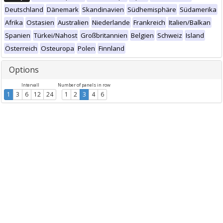
Deutschland
Dänemark
Skandinavien
Südhemisphäre
Südamerika
Afrika
Ostasien
Australien
Niederlande
Frankreich
Italien/Balkan
Spanien
Türkei/Nahost
Großbritannien
Belgien
Schweiz
Island
Österreich
Osteuropa
Polen
Finnland
Options
Intervall
Number of panels in row
1
3
6
12
24
1
2
3
4
6