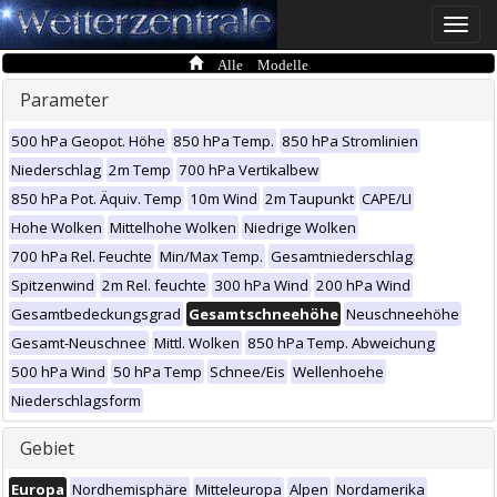
Toggle
naviga
Alle Modelle
Parameter
500 hPa Geopot. Höhe
850 hPa Temp.
850 hPa Stromlinien
Niederschlag
2m Temp
700 hPa Vertikalbew
850 hPa Pot. Äquiv. Temp
10m Wind
2m Taupunkt
CAPE/LI
Hohe Wolken
Mittelhohe Wolken
Niedrige Wolken
700 hPa Rel. Feuchte
Min/Max Temp.
Gesamtniederschlag
Spitzenwind
2m Rel. feuchte
300 hPa Wind
200 hPa Wind
Gesamtbedeckungsgrad
Gesamtschneehöhe
Neuschneehöhe
Gesamt-Neuschnee
Mittl. Wolken
850 hPa Temp. Abweichung
500 hPa Wind
50 hPa Temp
Schnee/Eis
Wellenhoehe
Niederschlagsform
Gebiet
Europa
Nordhemisphäre
Mitteleuropa
Alpen
Nordamerika