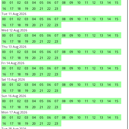
00
01
02
03
04
05
06
07
08
09
10
11
12
13
14
15
16
17
18
19
20
21
22
23
Tue 11 Aug 2026
00
01
02
03
04
05
06
07
08
09
10
11
12
13
14
15
16
17
18
19
20
21
22
23
Wed 12 Aug 2026
00
01
02
03
04
05
06
07
08
09
10
11
12
13
14
15
16
17
18
19
20
21
22
23
Thu 13 Aug 2026
00
01
02
03
04
05
06
07
08
09
10
11
12
13
14
15
16
17
18
19
20
21
22
23
Fri 14 Aug 2026
00
01
02
03
04
05
06
07
08
09
10
11
12
13
14
15
16
17
18
19
20
21
22
23
Sat 15 Aug 2026
00
01
02
03
04
05
06
07
08
09
10
11
12
13
14
15
16
17
18
19
20
21
22
23
Sun 16 Aug 2026
00
01
02
03
04
05
06
07
08
09
10
11
12
13
14
15
16
17
18
19
20
21
22
23
Mon 17 Aug 2026
00
01
02
03
04
05
06
07
08
09
10
11
12
13
14
15
16
17
18
19
20
21
22
23
Tue 18 Aug 2026