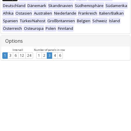
Deutschland
Dänemark
Skandinavien
Südhemisphäre
Südamerika
Afrika
Ostasien
Australien
Niederlande
Frankreich
Italien/Balkan
Spanien
Türkei/Nahost
Großbritannien
Belgien
Schweiz
Island
Österreich
Osteuropa
Polen
Finnland
Options
Intervall
Number of panels in row
1
3
6
12
24
1
2
3
4
6