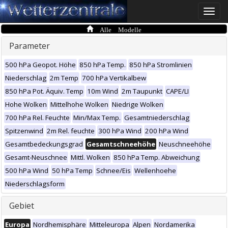
Toggle
naviga
Alle Modelle
Parameter
500 hPa Geopot. Höhe
850 hPa Temp.
850 hPa Stromlinien
Niederschlag
2m Temp
700 hPa Vertikalbew
850 hPa Pot. Äquiv. Temp
10m Wind
2m Taupunkt
CAPE/LI
Hohe Wolken
Mittelhohe Wolken
Niedrige Wolken
700 hPa Rel. Feuchte
Min/Max Temp.
Gesamtniederschlag
Spitzenwind
2m Rel. feuchte
300 hPa Wind
200 hPa Wind
Gesamtbedeckungsgrad
Gesamtschneehöhe
Neuschneehöhe
Gesamt-Neuschnee
Mittl. Wolken
850 hPa Temp. Abweichung
500 hPa Wind
50 hPa Temp
Schnee/Eis
Wellenhoehe
Niederschlagsform
Gebiet
Europa
Nordhemisphäre
Mitteleuropa
Alpen
Nordamerika