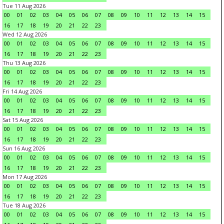
Tue 11 Aug 2026
00
01
02
03
04
05
06
07
08
09
10
11
12
13
14
15
16
17
18
19
20
21
22
23
Wed 12 Aug 2026
00
01
02
03
04
05
06
07
08
09
10
11
12
13
14
15
16
17
18
19
20
21
22
23
Thu 13 Aug 2026
00
01
02
03
04
05
06
07
08
09
10
11
12
13
14
15
16
17
18
19
20
21
22
23
Fri 14 Aug 2026
00
01
02
03
04
05
06
07
08
09
10
11
12
13
14
15
16
17
18
19
20
21
22
23
Sat 15 Aug 2026
00
01
02
03
04
05
06
07
08
09
10
11
12
13
14
15
16
17
18
19
20
21
22
23
Sun 16 Aug 2026
00
01
02
03
04
05
06
07
08
09
10
11
12
13
14
15
16
17
18
19
20
21
22
23
Mon 17 Aug 2026
00
01
02
03
04
05
06
07
08
09
10
11
12
13
14
15
16
17
18
19
20
21
22
23
Tue 18 Aug 2026
00
01
02
03
04
05
06
07
08
09
10
11
12
13
14
15