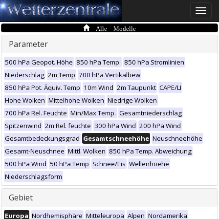
Toggle
naviga
Alle Modelle
Parameter
500 hPa Geopot. Höhe
850 hPa Temp.
850 hPa Stromlinien
Niederschlag
2m Temp
700 hPa Vertikalbew
850 hPa Pot. Äquiv. Temp
10m Wind
2m Taupunkt
CAPE/LI
Hohe Wolken
Mittelhohe Wolken
Niedrige Wolken
700 hPa Rel. Feuchte
Min/Max Temp.
Gesamtniederschlag
Spitzenwind
2m Rel. feuchte
300 hPa Wind
200 hPa Wind
Gesamtbedeckungsgrad
Gesamtschneehöhe
Neuschneehöhe
Gesamt-Neuschnee
Mittl. Wolken
850 hPa Temp. Abweichung
500 hPa Wind
50 hPa Temp
Schnee/Eis
Wellenhoehe
Niederschlagsform
Gebiet
Europa
Nordhemisphäre
Mitteleuropa
Alpen
Nordamerika