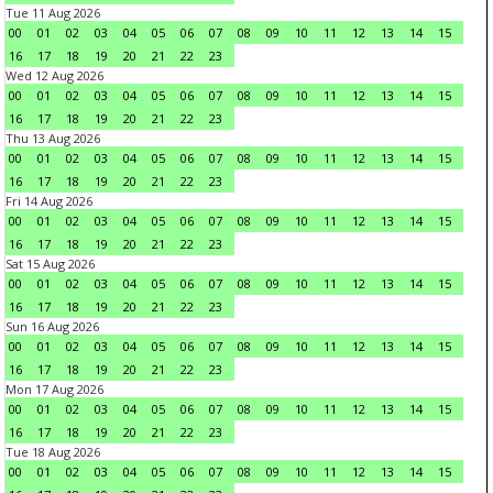
Tue 11 Aug 2026
00
01
02
03
04
05
06
07
08
09
10
11
12
13
14
15
16
17
18
19
20
21
22
23
Wed 12 Aug 2026
00
01
02
03
04
05
06
07
08
09
10
11
12
13
14
15
16
17
18
19
20
21
22
23
Thu 13 Aug 2026
00
01
02
03
04
05
06
07
08
09
10
11
12
13
14
15
16
17
18
19
20
21
22
23
Fri 14 Aug 2026
00
01
02
03
04
05
06
07
08
09
10
11
12
13
14
15
16
17
18
19
20
21
22
23
Sat 15 Aug 2026
00
01
02
03
04
05
06
07
08
09
10
11
12
13
14
15
16
17
18
19
20
21
22
23
Sun 16 Aug 2026
00
01
02
03
04
05
06
07
08
09
10
11
12
13
14
15
16
17
18
19
20
21
22
23
Mon 17 Aug 2026
00
01
02
03
04
05
06
07
08
09
10
11
12
13
14
15
16
17
18
19
20
21
22
23
Tue 18 Aug 2026
00
01
02
03
04
05
06
07
08
09
10
11
12
13
14
15