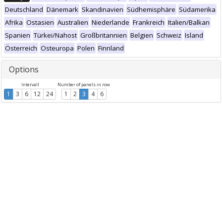
Deutschland
Dänemark
Skandinavien
Südhemisphäre
Südamerika
Afrika
Ostasien
Australien
Niederlande
Frankreich
Italien/Balkan
Spanien
Türkei/Nahost
Großbritannien
Belgien
Schweiz
Island
Österreich
Osteuropa
Polen
Finnland
Options
Intervall
Number of panels in row
1
3
6
12
24
1
2
3
4
6