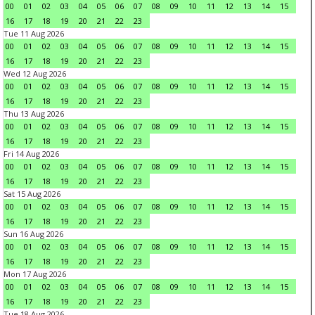
00
01
02
03
04
05
06
07
08
09
10
11
12
13
14
15
16
17
18
19
20
21
22
23
Tue 11 Aug 2026
00
01
02
03
04
05
06
07
08
09
10
11
12
13
14
15
16
17
18
19
20
21
22
23
Wed 12 Aug 2026
00
01
02
03
04
05
06
07
08
09
10
11
12
13
14
15
16
17
18
19
20
21
22
23
Thu 13 Aug 2026
00
01
02
03
04
05
06
07
08
09
10
11
12
13
14
15
16
17
18
19
20
21
22
23
Fri 14 Aug 2026
00
01
02
03
04
05
06
07
08
09
10
11
12
13
14
15
16
17
18
19
20
21
22
23
Sat 15 Aug 2026
00
01
02
03
04
05
06
07
08
09
10
11
12
13
14
15
16
17
18
19
20
21
22
23
Sun 16 Aug 2026
00
01
02
03
04
05
06
07
08
09
10
11
12
13
14
15
16
17
18
19
20
21
22
23
Mon 17 Aug 2026
00
01
02
03
04
05
06
07
08
09
10
11
12
13
14
15
16
17
18
19
20
21
22
23
Tue 18 Aug 2026