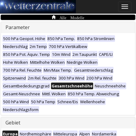
Toggle
naviga
Alle Modelle
Parameter
500 hPa Geopot. Höhe
850 hPa Temp.
850 hPa Stromlinien
Niederschlag
2m Temp
700 hPa Vertikalbew
850 hPa Pot. Äquiv. Temp
10m Wind
2m Taupunkt
CAPE/LI
Hohe Wolken
Mittelhohe Wolken
Niedrige Wolken
700 hPa Rel. Feuchte
Min/Max Temp.
Gesamtniederschlag
Spitzenwind
2m Rel. feuchte
300 hPa Wind
200 hPa Wind
Gesamtbedeckungsgrad
Gesamtschneehöhe
Neuschneehöhe
Gesamt-Neuschnee
Mittl. Wolken
850 hPa Temp. Abweichung
500 hPa Wind
50 hPa Temp
Schnee/Eis
Wellenhoehe
Niederschlagsform
Gebiet
Europa
Nordhemisphäre
Mitteleuropa
Alpen
Nordamerika