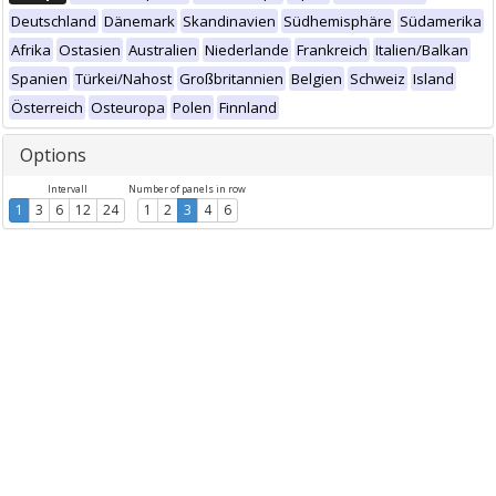
Deutschland
Dänemark
Skandinavien
Südhemisphäre
Südamerika
Afrika
Ostasien
Australien
Niederlande
Frankreich
Italien/Balkan
Spanien
Türkei/Nahost
Großbritannien
Belgien
Schweiz
Island
Österreich
Osteuropa
Polen
Finnland
Options
Intervall
Number of panels in row
1
3
6
12
24
1
2
3
4
6