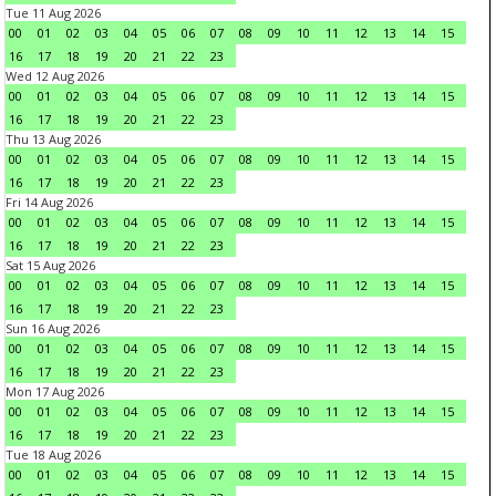
Tue 11 Aug 2026
00
01
02
03
04
05
06
07
08
09
10
11
12
13
14
15
16
17
18
19
20
21
22
23
Wed 12 Aug 2026
00
01
02
03
04
05
06
07
08
09
10
11
12
13
14
15
16
17
18
19
20
21
22
23
Thu 13 Aug 2026
00
01
02
03
04
05
06
07
08
09
10
11
12
13
14
15
16
17
18
19
20
21
22
23
Fri 14 Aug 2026
00
01
02
03
04
05
06
07
08
09
10
11
12
13
14
15
16
17
18
19
20
21
22
23
Sat 15 Aug 2026
00
01
02
03
04
05
06
07
08
09
10
11
12
13
14
15
16
17
18
19
20
21
22
23
Sun 16 Aug 2026
00
01
02
03
04
05
06
07
08
09
10
11
12
13
14
15
16
17
18
19
20
21
22
23
Mon 17 Aug 2026
00
01
02
03
04
05
06
07
08
09
10
11
12
13
14
15
16
17
18
19
20
21
22
23
Tue 18 Aug 2026
00
01
02
03
04
05
06
07
08
09
10
11
12
13
14
15