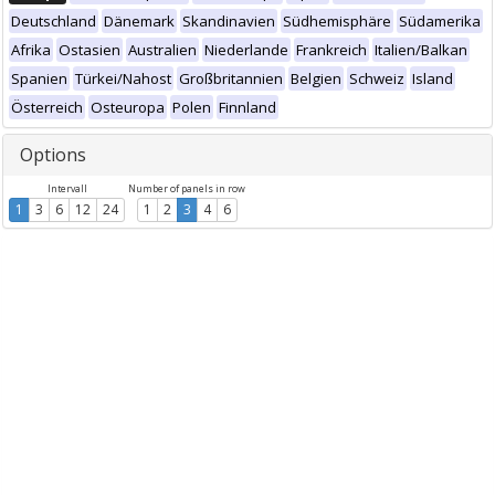
Deutschland
Dänemark
Skandinavien
Südhemisphäre
Südamerika
Afrika
Ostasien
Australien
Niederlande
Frankreich
Italien/Balkan
Spanien
Türkei/Nahost
Großbritannien
Belgien
Schweiz
Island
Österreich
Osteuropa
Polen
Finnland
Options
Intervall
Number of panels in row
1
3
6
12
24
1
2
3
4
6