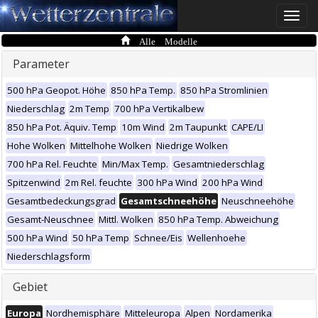
Toggle
naviga
Alle Modelle
Parameter
500 hPa Geopot. Höhe
850 hPa Temp.
850 hPa Stromlinien
Niederschlag
2m Temp
700 hPa Vertikalbew
850 hPa Pot. Äquiv. Temp
10m Wind
2m Taupunkt
CAPE/LI
Hohe Wolken
Mittelhohe Wolken
Niedrige Wolken
700 hPa Rel. Feuchte
Min/Max Temp.
Gesamtniederschlag
Spitzenwind
2m Rel. feuchte
300 hPa Wind
200 hPa Wind
Gesamtbedeckungsgrad
Gesamtschneehöhe
Neuschneehöhe
Gesamt-Neuschnee
Mittl. Wolken
850 hPa Temp. Abweichung
500 hPa Wind
50 hPa Temp
Schnee/Eis
Wellenhoehe
Niederschlagsform
Gebiet
Europa
Nordhemisphäre
Mitteleuropa
Alpen
Nordamerika