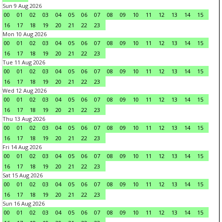
Sun 9 Aug 2026
00
01
02
03
04
05
06
07
08
09
10
11
12
13
14
15
16
17
18
19
20
21
22
23
Mon 10 Aug 2026
00
01
02
03
04
05
06
07
08
09
10
11
12
13
14
15
16
17
18
19
20
21
22
23
Tue 11 Aug 2026
00
01
02
03
04
05
06
07
08
09
10
11
12
13
14
15
16
17
18
19
20
21
22
23
Wed 12 Aug 2026
00
01
02
03
04
05
06
07
08
09
10
11
12
13
14
15
16
17
18
19
20
21
22
23
Thu 13 Aug 2026
00
01
02
03
04
05
06
07
08
09
10
11
12
13
14
15
16
17
18
19
20
21
22
23
Fri 14 Aug 2026
00
01
02
03
04
05
06
07
08
09
10
11
12
13
14
15
16
17
18
19
20
21
22
23
Sat 15 Aug 2026
00
01
02
03
04
05
06
07
08
09
10
11
12
13
14
15
16
17
18
19
20
21
22
23
Sun 16 Aug 2026
00
01
02
03
04
05
06
07
08
09
10
11
12
13
14
15