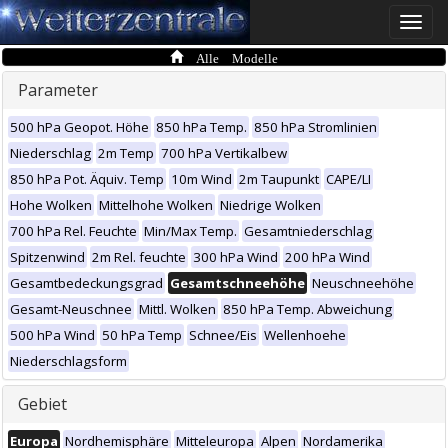
Toggle
naviga
Alle Modelle
Parameter
500 hPa Geopot. Höhe
850 hPa Temp.
850 hPa Stromlinien
Niederschlag
2m Temp
700 hPa Vertikalbew
850 hPa Pot. Äquiv. Temp
10m Wind
2m Taupunkt
CAPE/LI
Hohe Wolken
Mittelhohe Wolken
Niedrige Wolken
700 hPa Rel. Feuchte
Min/Max Temp.
Gesamtniederschlag
Spitzenwind
2m Rel. feuchte
300 hPa Wind
200 hPa Wind
Gesamtbedeckungsgrad
Gesamtschneehöhe
Neuschneehöhe
Gesamt-Neuschnee
Mittl. Wolken
850 hPa Temp. Abweichung
500 hPa Wind
50 hPa Temp
Schnee/Eis
Wellenhoehe
Niederschlagsform
Gebiet
Europa
Nordhemisphäre
Mitteleuropa
Alpen
Nordamerika