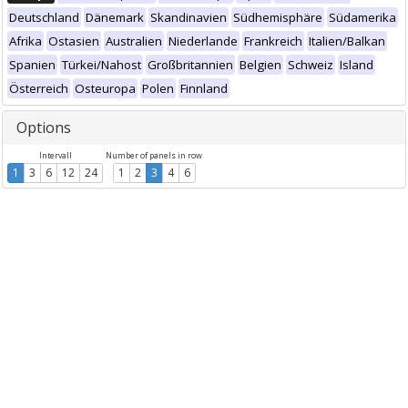
Deutschland
Dänemark
Skandinavien
Südhemisphäre
Südamerika
Afrika
Ostasien
Australien
Niederlande
Frankreich
Italien/Balkan
Spanien
Türkei/Nahost
Großbritannien
Belgien
Schweiz
Island
Österreich
Osteuropa
Polen
Finnland
Options
Intervall
Number of panels in row
1
3
6
12
24
1
2
3
4
6