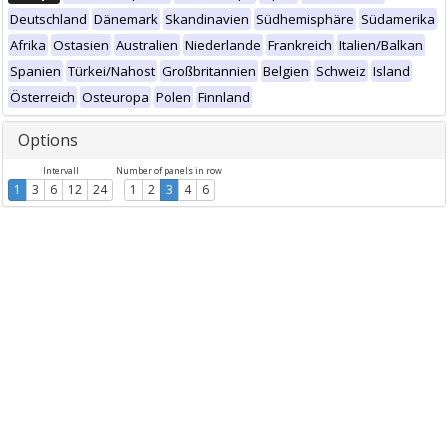
Deutschland
Dänemark
Skandinavien
Südhemisphäre
Südamerika
Afrika
Ostasien
Australien
Niederlande
Frankreich
Italien/Balkan
Spanien
Türkei/Nahost
Großbritannien
Belgien
Schweiz
Island
Österreich
Osteuropa
Polen
Finnland
Options
Intervall
Number of panels in row
1
3
6
12
24
1
2
3
4
6