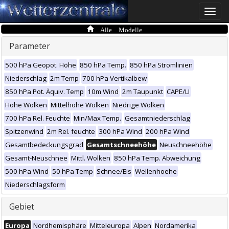
Toggle
naviga
Alle Modelle
Parameter
500 hPa Geopot. Höhe
850 hPa Temp.
850 hPa Stromlinien
Niederschlag
2m Temp
700 hPa Vertikalbew
850 hPa Pot. Äquiv. Temp
10m Wind
2m Taupunkt
CAPE/LI
Hohe Wolken
Mittelhohe Wolken
Niedrige Wolken
700 hPa Rel. Feuchte
Min/Max Temp.
Gesamtniederschlag
Spitzenwind
2m Rel. feuchte
300 hPa Wind
200 hPa Wind
Gesamtbedeckungsgrad
Gesamtschneehöhe
Neuschneehöhe
Gesamt-Neuschnee
Mittl. Wolken
850 hPa Temp. Abweichung
500 hPa Wind
50 hPa Temp
Schnee/Eis
Wellenhoehe
Niederschlagsform
Gebiet
Europa
Nordhemisphäre
Mitteleuropa
Alpen
Nordamerika