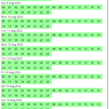
Sun 9 Aug 2026
00
01
02
03
04
05
06
07
08
09
10
11
12
13
14
15
16
17
18
19
20
21
22
23
Mon 10 Aug 2026
00
01
02
03
04
05
06
07
08
09
10
11
12
13
14
15
16
17
18
19
20
21
22
23
Tue 11 Aug 2026
00
01
02
03
04
05
06
07
08
09
10
11
12
13
14
15
16
17
18
19
20
21
22
23
Wed 12 Aug 2026
00
01
02
03
04
05
06
07
08
09
10
11
12
13
14
15
16
17
18
19
20
21
22
23
Thu 13 Aug 2026
00
01
02
03
04
05
06
07
08
09
10
11
12
13
14
15
16
17
18
19
20
21
22
23
Fri 14 Aug 2026
00
01
02
03
04
05
06
07
08
09
10
11
12
13
14
15
16
17
18
19
20
21
22
23
Sat 15 Aug 2026
00
01
02
03
04
05
06
07
08
09
10
11
12
13
14
15
16
17
18
19
20
21
22
23
Sun 16 Aug 2026
00
01
02
03
04
05
06
07
08
09
10
11
12
13
14
15