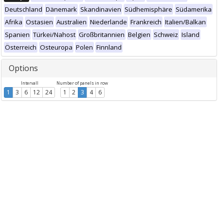
Deutschland
Dänemark
Skandinavien
Südhemisphäre
Südamerika
Afrika
Ostasien
Australien
Niederlande
Frankreich
Italien/Balkan
Spanien
Türkei/Nahost
Großbritannien
Belgien
Schweiz
Island
Österreich
Osteuropa
Polen
Finnland
Options
Intervall
Number of panels in row
1
3
6
12
24
1
2
3
4
6