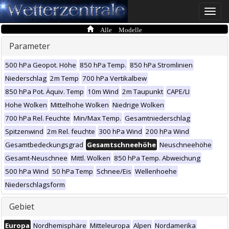
Toggle
naviga
Alle Modelle
Parameter
500 hPa Geopot. Höhe
850 hPa Temp.
850 hPa Stromlinien
Niederschlag
2m Temp
700 hPa Vertikalbew
850 hPa Pot. Äquiv. Temp
10m Wind
2m Taupunkt
CAPE/LI
Hohe Wolken
Mittelhohe Wolken
Niedrige Wolken
700 hPa Rel. Feuchte
Min/Max Temp.
Gesamtniederschlag
Spitzenwind
2m Rel. feuchte
300 hPa Wind
200 hPa Wind
Gesamtbedeckungsgrad
Gesamtschneehöhe
Neuschneehöhe
Gesamt-Neuschnee
Mittl. Wolken
850 hPa Temp. Abweichung
500 hPa Wind
50 hPa Temp
Schnee/Eis
Wellenhoehe
Niederschlagsform
Gebiet
Europa
Nordhemisphäre
Mitteleuropa
Alpen
Nordamerika