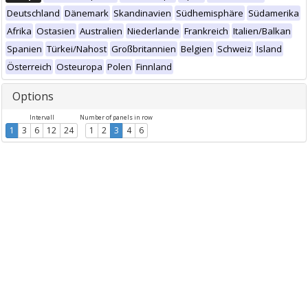
Deutschland
Dänemark
Skandinavien
Südhemisphäre
Südamerika
Afrika
Ostasien
Australien
Niederlande
Frankreich
Italien/Balkan
Spanien
Türkei/Nahost
Großbritannien
Belgien
Schweiz
Island
Österreich
Osteuropa
Polen
Finnland
Options
Intervall
Number of panels in row
1
3
6
12
24
1
2
3
4
6