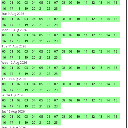
00
01
02
03
04
05
06
07
08
09
10
11
12
13
14
15
16
17
18
19
20
21
22
23
Sun 9 Aug 2026
00
01
02
03
04
05
06
07
08
09
10
11
12
13
14
15
16
17
18
19
20
21
22
23
Mon 10 Aug 2026
00
01
02
03
04
05
06
07
08
09
10
11
12
13
14
15
16
17
18
19
20
21
22
23
Tue 11 Aug 2026
00
01
02
03
04
05
06
07
08
09
10
11
12
13
14
15
16
17
18
19
20
21
22
23
Wed 12 Aug 2026
00
01
02
03
04
05
06
07
08
09
10
11
12
13
14
15
16
17
18
19
20
21
22
23
Thu 13 Aug 2026
00
01
02
03
04
05
06
07
08
09
10
11
12
13
14
15
16
17
18
19
20
21
22
23
Fri 14 Aug 2026
00
01
02
03
04
05
06
07
08
09
10
11
12
13
14
15
16
17
18
19
20
21
22
23
Sat 15 Aug 2026
00
01
02
03
04
05
06
07
08
09
10
11
12
13
14
15
16
17
18
19
20
21
22
23
Sun 16 Aug 2026