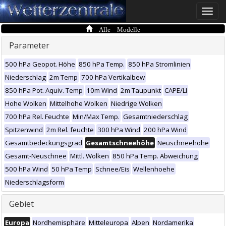
Toggle
naviga
Alle Modelle
Parameter
500 hPa Geopot. Höhe
850 hPa Temp.
850 hPa Stromlinien
Niederschlag
2m Temp
700 hPa Vertikalbew
850 hPa Pot. Äquiv. Temp
10m Wind
2m Taupunkt
CAPE/LI
Hohe Wolken
Mittelhohe Wolken
Niedrige Wolken
700 hPa Rel. Feuchte
Min/Max Temp.
Gesamtniederschlag
Spitzenwind
2m Rel. feuchte
300 hPa Wind
200 hPa Wind
Gesamtbedeckungsgrad
Gesamtschneehöhe
Neuschneehöhe
Gesamt-Neuschnee
Mittl. Wolken
850 hPa Temp. Abweichung
500 hPa Wind
50 hPa Temp
Schnee/Eis
Wellenhoehe
Niederschlagsform
Gebiet
Europa
Nordhemisphäre
Mitteleuropa
Alpen
Nordamerika