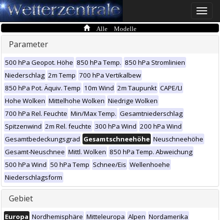
Toggle
naviga
Alle Modelle
Parameter
500 hPa Geopot. Höhe
850 hPa Temp.
850 hPa Stromlinien
Niederschlag
2m Temp
700 hPa Vertikalbew
850 hPa Pot. Äquiv. Temp
10m Wind
2m Taupunkt
CAPE/LI
Hohe Wolken
Mittelhohe Wolken
Niedrige Wolken
700 hPa Rel. Feuchte
Min/Max Temp.
Gesamtniederschlag
Spitzenwind
2m Rel. feuchte
300 hPa Wind
200 hPa Wind
Gesamtbedeckungsgrad
Gesamtschneehöhe
Neuschneehöhe
Gesamt-Neuschnee
Mittl. Wolken
850 hPa Temp. Abweichung
500 hPa Wind
50 hPa Temp
Schnee/Eis
Wellenhoehe
Niederschlagsform
Gebiet
Europa
Nordhemisphäre
Mitteleuropa
Alpen
Nordamerika