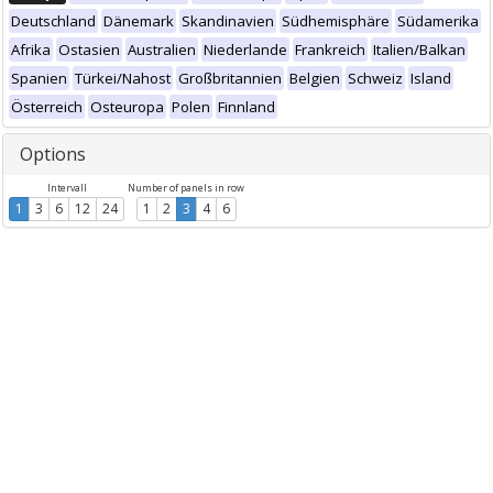
Deutschland
Dänemark
Skandinavien
Südhemisphäre
Südamerika
Afrika
Ostasien
Australien
Niederlande
Frankreich
Italien/Balkan
Spanien
Türkei/Nahost
Großbritannien
Belgien
Schweiz
Island
Österreich
Osteuropa
Polen
Finnland
Options
Intervall
Number of panels in row
1
3
6
12
24
1
2
3
4
6